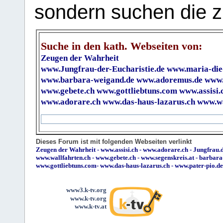
sondern suchen die z
Suche in den kath. Webseiten von:
Zeugen der Wahrheit
www.Jungfrau-der-Eucharistie.de
www.maria-die
www.barbara-weigand.de
www.adoremus.de
www.
www.gebete.ch
www.gottliebtuns.com
www.assisi.
www.adorare.ch
www.das-haus-lazarus.ch
www.wa
Dieses Forum ist mit folgenden Webseiten verlinkt
Zeugen der Wahrheit
-
www.assisi.ch
-
www.adorare.ch
-
Jungfrau.d
www.wallfahrten.ch
-
www.gebete.ch
-
www.segenskreis.at
-
barbara
www.gottliebtuns.com
-
www.das-haus-lazarus.ch
-
www.pater-pio.de
www3.k-tv.org
www.k-tv.org
www.k-tv.at