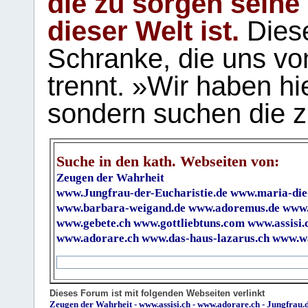
die zu sorgen seine
dieser Welt ist.
Diese
Schranke, die uns vo
trennt. »Wir haben hi
sondern suchen die z
Suche in den kath. Webseiten von:
Zeugen der Wahrheit
www.Jungfrau-der-Eucharistie.de
www.maria-die
www.barbara-weigand.de
www.adoremus.de
www.
www.gebete.ch
www.gottliebtuns.com
www.assisi.
www.adorare.ch
www.das-haus-lazarus.ch
www.wa
Dieses Forum ist mit folgenden Webseiten verlinkt
Zeugen der Wahrheit
-
www.assisi.ch
-
www.adorare.ch
-
Jungfrau.d