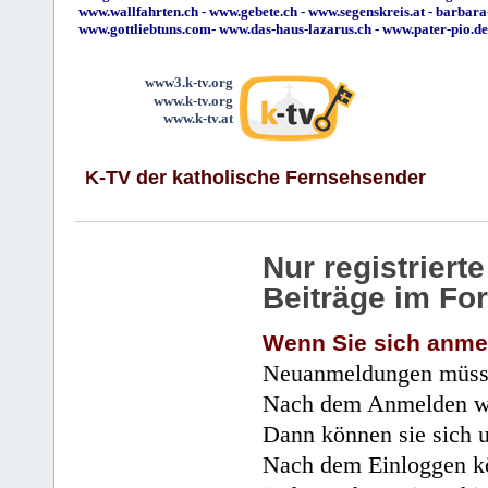
www.wallfahrten.ch
-
www.gebete.ch
-
www.segenskreis.at
-
barbara
www.gottliebtuns.com
-
www.das-haus-lazarus.ch
-
www.pater-pio.de
www3.k-tv.org
www.k-tv.org
www.k-tv.at
K-TV der katholische Fernsehsender
Nur registrier
Beiträge im Fo
Wenn Sie sich anme
Neuanmeldungen müsse
Nach dem Anmelden wir
Dann können sie sich 
Nach dem Einloggen kö