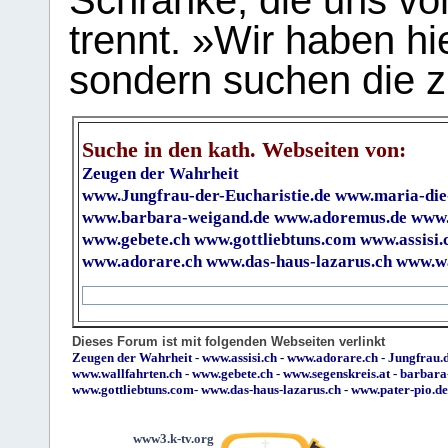
Schranke, die uns vo
trennt. »Wir haben hi
sondern suchen die z
Suche in den kath. Webseiten von:
Zeugen der Wahrheit
www.Jungfrau-der-Eucharistie.de
www.maria-die
www.barbara-weigand.de
www.adoremus.de
www.
www.gebete.ch
www.gottliebtuns.com
www.assisi.
www.adorare.ch
www.das-haus-lazarus.ch
www.wa
Dieses Forum ist mit folgenden Webseiten verlinkt
Zeugen der Wahrheit
-
www.assisi.ch
-
www.adorare.ch
-
Jungfrau.d
www.wallfahrten.ch
-
www.gebete.ch
-
www.segenskreis.at
-
barbara
www.gottliebtuns.com
-
www.das-haus-lazarus.ch
-
www.pater-pio.de
www3.k-tv.org