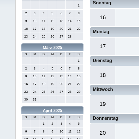
Sonntag
1
2
3
4
5
6
7
8
16
9
10
11
12
13
14
15
16
17
18
19
20
21
22
Montag
23
24
25
26
27
28
17
März 2025
S
M
D
M
D
F
S
Dienstag
1
2
3
4
5
6
7
8
18
9
10
11
12
13
14
15
16
17
18
19
20
21
22
Mittwoch
23
24
25
26
27
28
29
30
31
19
April 2025
S
M
D
M
D
F
S
Donnerstag
1
2
3
4
5
6
7
8
9
10
11
12
20