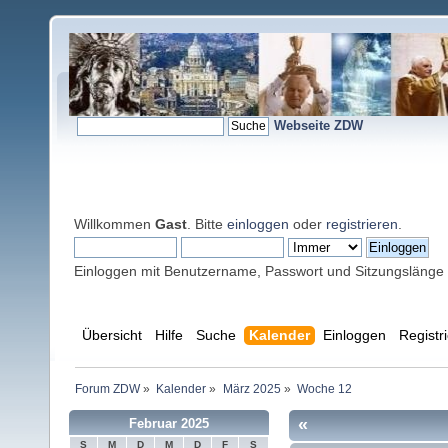
Webseite ZDW
Willkommen
Gast
. Bitte
einloggen
oder
registrieren
.
Einloggen mit Benutzername, Passwort und Sitzungslänge
Übersicht
Hilfe
Suche
Kalender
Einloggen
Registr
Forum ZDW
»
Kalender
»
März 2025
»
Woche 12
«
Februar 2025
S
M
D
M
D
F
S