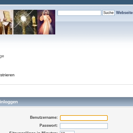
Webseit
nge
strieren
inloggen
Benutzername:
Passwort: