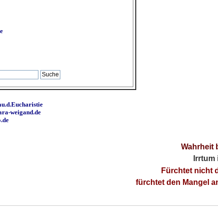
e
u.d.Eucharistie
ara-weigand.de
o.de
Wahrheit 
Irrtum
Fürchtet nicht 
fürchtet den Mangel 