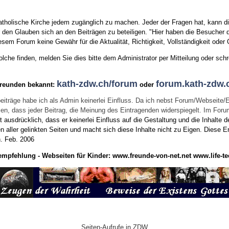
tholische Kirche jedem zugänglich zu machen. Jeder der Fragen hat, kann di
den Glauben sich an den Beiträgen zu beteiligen. "Hier haben die Besucher d
sem Forum keine Gewähr für die Aktualität, Richtigkeit, Vollständigkeit oder Q
he finden, melden Sie dies bitte dem Administrator per Mitteilung oder schr
kath-zdw.ch/forum
forum.kath-zdw.
Freunden bekannt:
oder
eiträge habe ich als Admin keinerlei Einfluss. Da ich nebst Forum/Webseite/
wissen, dass jeder Beitrag, die Meinung des Eintragenden widerspiegelt. Im Fo
usdrücklich, dass er keinerlei Einfluss auf die Gestaltung und die Inhalte d
en aller gelinkten Seiten und macht sich diese Inhalte nicht zu Eigen.
Diese Er
n.
Feb. 2006
empfehlung - Webseiten für Kinder:
www.freunde-von-net.net
www.life-te
Seiten-Aufrufe in ZDW