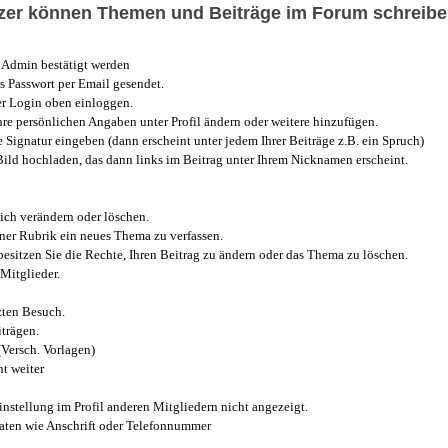
utzer können Themen und Beiträge im Forum schreibe
Admin bestätigt werden
 Passwort per Email gesendet.
r Login oben einloggen.
e persönlichen Angaben unter Profil ändern oder weitere hinzufügen.
e Signatur eingeben (dann erscheint unter jedem Ihrer Beiträge z.B. ein Spruch)
 Bild hochladen, das dann links im Beitrag unter Ihrem Nicknamen erscheint.
ich verändern oder löschen.
iner Rubrik ein neues Thema zu verfassen.
esitzen Sie die Rechte, Ihren Beitrag zu ändern oder das Thema zu löschen.
Mitglieder.
zten Besuch.
trägen.
(Versch. Vorlagen)
t weiter
instellung im Profil anderen Mitgliedern nicht angezeigt.
aten wie Anschrift oder Telefonnummer