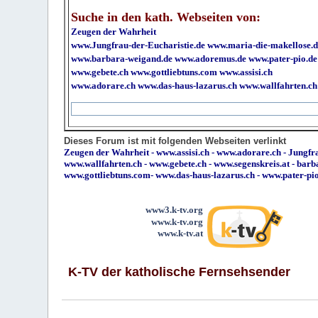
Suche in den kath. Webseiten von:
Zeugen der Wahrheit
www.Jungfrau-der-Eucharistie.de
www.maria-die-makellose.d
www.barbara-weigand.de
www.adoremus.de
www.pater-pio.de
www.gebete.ch
www.gottliebtuns.com
www.assisi.ch
www.adorare.ch
www.das-haus-lazarus.ch
www.wallfahrten.ch
Dieses Forum ist mit folgenden Webseiten verlinkt
Zeugen der Wahrheit
-
www.assisi.ch
-
www.adorare.ch
-
Jungfra
www.wallfahrten.ch
-
www.gebete.ch
-
www.segenskreis.at
-
barb
www.gottliebtuns.com
-
www.das-haus-lazarus.ch
-
www.pater-pi
www3.k-tv.org
www.k-tv.org
www.k-tv.at
K-TV der katholische Fernsehsender