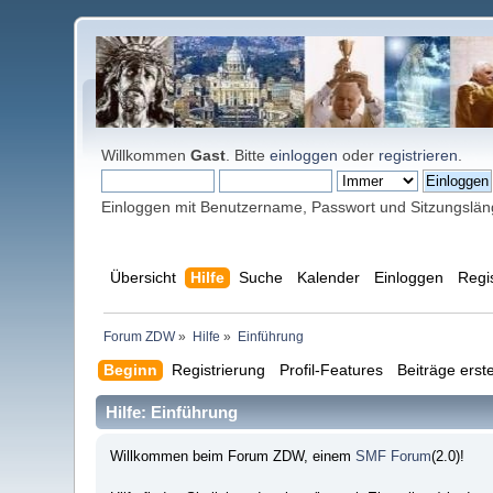
Willkommen
Gast
. Bitte
einloggen
oder
registrieren
.
Einloggen mit Benutzername, Passwort und Sitzungslä
Übersicht
Hilfe
Suche
Kalender
Einloggen
Regi
Forum ZDW
»
Hilfe
»
Einführung
Beginn
Registrierung
Profil-Features
Beiträge erste
Hilfe: Einführung
Willkommen beim Forum ZDW, einem
SMF Forum
(2.0)!