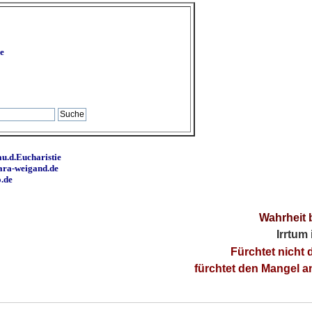
e
u.d.Eucharistie
ara-weigand.de
o.de
Wahrheit 
Irrtum
Fürchtet nicht 
fürchtet den Mangel 