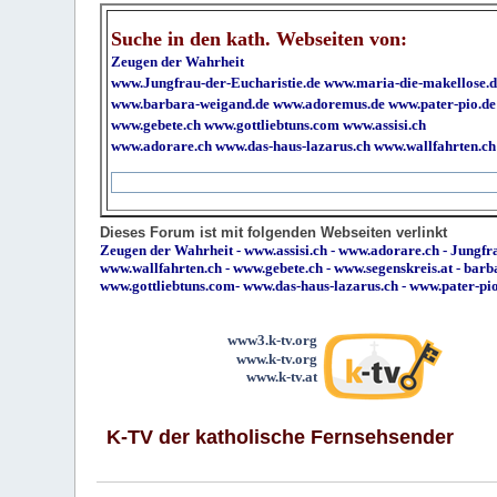
Suche in den kath. Webseiten von:
Zeugen der Wahrheit
www.Jungfrau-der-Eucharistie.de
www.maria-die-makellose.d
www.barbara-weigand.de
www.adoremus.de
www.pater-pio.de
www.gebete.ch
www.gottliebtuns.com
www.assisi.ch
www.adorare.ch
www.das-haus-lazarus.ch
www.wallfahrten.ch
Dieses Forum ist mit folgenden Webseiten verlinkt
Zeugen der Wahrheit
-
www.assisi.ch
-
www.adorare.ch
-
Jungfra
www.wallfahrten.ch
-
www.gebete.ch
-
www.segenskreis.at
-
barb
www.gottliebtuns.com
-
www.das-haus-lazarus.ch
-
www.pater-pi
www3.k-tv.org
www.k-tv.org
www.k-tv.at
K-TV der katholische Fernsehsender