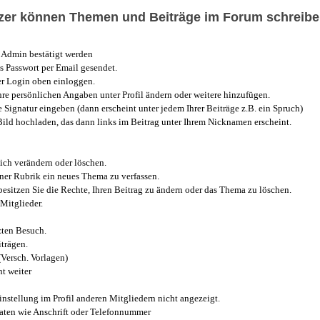
utzer können Themen und Beiträge im Forum schreibe
Admin bestätigt werden
 Passwort per Email gesendet.
r Login oben einloggen.
e persönlichen Angaben unter Profil ändern oder weitere hinzufügen.
e Signatur eingeben (dann erscheint unter jedem Ihrer Beiträge z.B. ein Spruch)
 Bild hochladen, das dann links im Beitrag unter Ihrem Nicknamen erscheint.
ich verändern oder löschen.
iner Rubrik ein neues Thema zu verfassen.
esitzen Sie die Rechte, Ihren Beitrag zu ändern oder das Thema zu löschen.
Mitglieder.
zten Besuch.
trägen.
(Versch. Vorlagen)
t weiter
instellung im Profil anderen Mitgliedern nicht angezeigt.
aten wie Anschrift oder Telefonnummer