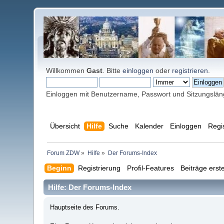
Willkommen
Gast
. Bitte
einloggen
oder
registrieren
.
Einloggen mit Benutzername, Passwort und Sitzungslä
Übersicht
Hilfe
Suche
Kalender
Einloggen
Regi
Forum ZDW
»
Hilfe
»
Der Forums-Index
Beginn
Registrierung
Profil-Features
Beiträge erste
Hilfe: Der Forums-Index
Hauptseite des Forums.