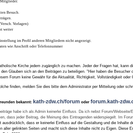
Mitglieder.
zten Besuch.
trägen.
(Versch. Vorlagen)
t weiter
instellung im Profil anderen Mitgliedern nicht angezeigt.
aten wie Anschrift oder Telefonnummer
tholische Kirche jedem zugänglich zu machen. Jeder der Fragen hat, kann di
den Glauben sich an den Beiträgen zu beteiligen. "Hier haben die Besucher d
sem Forum keine Gewähr für die Aktualität, Richtigkeit, Vollständigkeit oder Q
he finden, melden Sie dies bitte dem Administrator per Mitteilung oder schr
kath-zdw.ch/forum
forum.kath-zdw.
Freunden bekannt:
oder
eiträge habe ich als Admin keinerlei Einfluss. Da ich nebst Forum/Webseite/
wissen, dass jeder Beitrag, die Meinung des Eintragenden widerspiegelt. Im Fo
usdrücklich, dass er keinerlei Einfluss auf die Gestaltung und die Inhalte d
en aller gelinkten Seiten und macht sich diese Inhalte nicht zu Eigen.
Diese Er