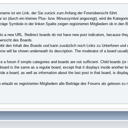
ame ist ein Link, der Sie zurück zum Anfang der Forenübersicht führt.
st (durch ein kleines Plus- bzw. Minussymbol angezeigt), wird die Kategori
äge Symbole in der linken Spalte zeigen registrierten Mitgliedern ob in den 
cks to a new URL. Redirect boards do not have new post indicators, because they
ersicht des Boards.
bt den Inhalt des Boards und kann zusätzlich noch Links zu Unterforen und
name will be shown underneath its description. The moderator of a board usuall
ze a forum if simple categories and boards are not sufficient. Child boards (or
 board is the same as a regular board, except that it displays inside another b
e a board, as well as information about the last post in that board, is displaye
 erlaubt es registrierten Mitgliedern alle Beiträge des Forums als gelesen zu 