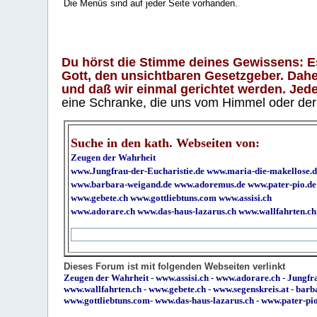
Die Menüs sind auf jeder Seite vorhanden.
.
Du hörst die Stimme deines Gewissens: Es 
Gott, den unsichtbaren Gesetzgeber. Daher
und daß wir einmal gerichtet werden. Jeder
eine Schranke, die uns vom Himmel oder der H
Suche in den kath. Webseiten von:
Zeugen der Wahrheit
www.Jungfrau-der-Eucharistie.de
www.maria-die-makellose.d
www.barbara-weigand.de
www.adoremus.de
www.pater-pio.de
www.gebete.ch
www.gottliebtuns.com
www.assisi.ch
www.adorare.ch
www.das-haus-lazarus.ch
www.wallfahrten.ch
Dieses Forum ist mit folgenden Webseiten verlinkt
Zeugen der Wahrheit
-
www.assisi.ch
-
www.adorare.ch
-
Jungfra
www.wallfahrten.ch
-
www.gebete.ch
-
www.segenskreis.at
-
barb
www.gottliebtuns.com
-
www.das-haus-lazarus.ch
-
www.pater-pi