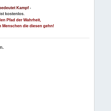
bedeutet Kampf
-
 ist kostenlos
.
den Pfad der Wahrheit,
an Menschen die diesen gehn!
n.