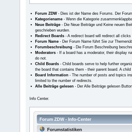
Forum ZDW
- Dies ist der Name des Forums. Der Forumn
Kategoriename
- Wenn die Kategorie zusammenklappbar i
Neue Beiträge
- Die Neue Beiträge und Keine neuen Beitr
geschrieben wurden.
Redirect Boards
- A redirect board will redirect all cli
Forum Name
- Der Forum Name führt Sie zur Themenüb
Forumbeschreibung
- Die Forum Beschreibung beschrei
Moderators
- If a board has a moderator, their display 
do not.
Child Boards
- Child boards serve to help further organi
the board that contains them - their parent board. A child
Board Information
- The number of posts and topics insid
limited to the number of redirects.
Alle Beiträge gelesen
- Der Alle Beiträge gelesen Button
Info Center.
Forum ZDW - Info-Center
Forumstatistiken