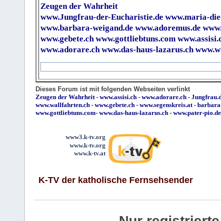
Zeugen der Wahrheit
www.Jungfrau-der-Eucharistie.de
www.maria-die
www.barbara-weigand.de
www.adoremus.de
www.
www.gebete.ch
www.gottliebtuns.com
www.assisi.
www.adorare.ch
www.das-haus-lazarus.ch
www.wa
Dieses Forum ist mit folgenden Webseiten verlinkt
Zeugen der Wahrheit
-
www.assisi.ch
-
www.adorare.ch
-
Jungfrau.d
www.wallfahrten.ch
-
www.gebete.ch
-
www.segenskreis.at
-
barbara
www.gottliebtuns.com
-
www.das-haus-lazarus.ch
-
www.pater-pio.de
www3.k-tv.org
www.k-tv.org
www.k-tv.at
K-TV der katholische Fernsehsender
Nur registrier