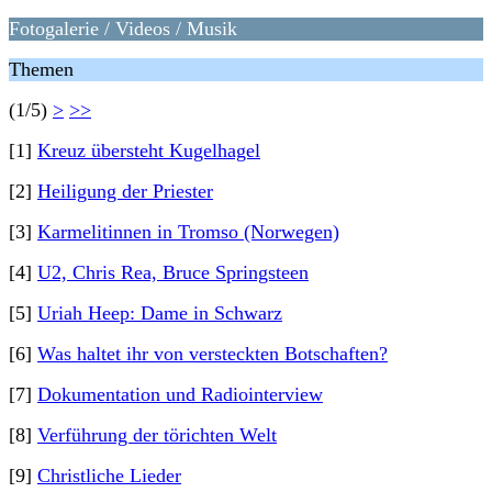
Fotogalerie / Videos / Musik
Themen
(1/5)
>
>>
[1]
Kreuz übersteht Kugelhagel
[2]
Heiligung der Priester
[3]
Karmelitinnen in Tromso (Norwegen)
[4]
U2, Chris Rea, Bruce Springsteen
[5]
Uriah Heep: Dame in Schwarz
[6]
Was haltet ihr von versteckten Botschaften?
[7]
Dokumentation und Radiointerview
[8]
Verführung der törichten Welt
[9]
Christliche Lieder