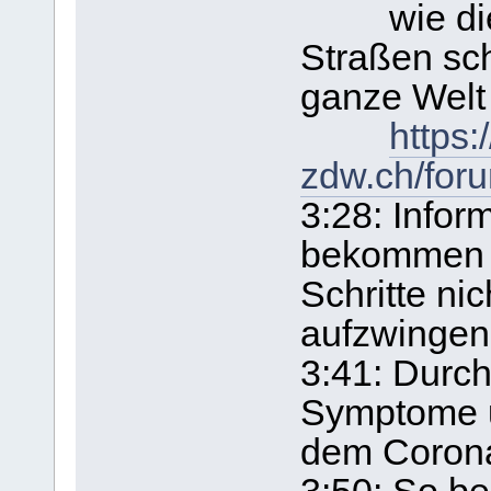
wie die 
Straßen sch
ganze Welt 
https:
zdw.ch/for
3:28: Infor
bekommen h
Schritte ni
aufzwingen 
3:41: Durch
Symptome un
dem Corona