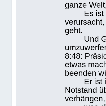
ganze Welt,
Es ist ei
verursacht,
geht.
Und Gott 
umzuwerfen 
8:48: Präsi
etwas mach
beenden wi
Er ist im 
Notstand ü
verhängen,