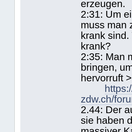
erzeugen.
2:31: Um e
muss man z
krank sind
krank?
2:35: Man 
bringen, u
hervorruft >
https:
zdw.ch/for
2.44: Der 
sie haben d
massiver Ka