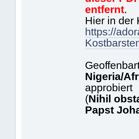
entfernt
.
Hier in der
https://ado
Kostbarsten
Geoffenbar
Nigeria/Afr
approbiert
(
Nihil obst
Papst Joha