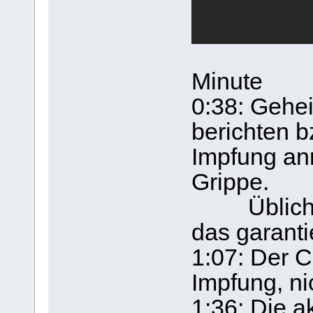
Minute
0:38: Gehei
berichten b
Impfung an
Grippe.
Übliche H
das garanti
1:07: Der C
Impfung, n
1:36: Die ak