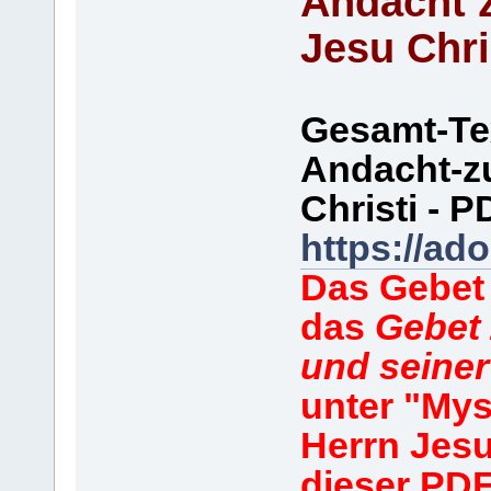
Andacht 
Jesu Chri
Gesamt-Te
Andacht-z
Christi - 
https://a
Das Gebe
das
Gebet
und seine
unter "Mys
Herrn Jes
dieser PD