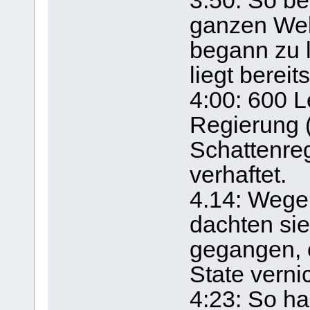
3:50: So be
ganzen Wel
begann zu 
liegt bereits
4:00: 600 L
Regierung 
Schattenreg
verhaftet.
4.14: Wege
dachten sie:
gegangen, 
State verni
4:23: So ha