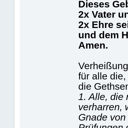
Dieses Geb
2x Vater u
2x Ehre s
und dem He
Amen.
Verheißun
für alle di
die Gethse
1. Alle, di
verharren,
Gnade von 
Prüfungen 