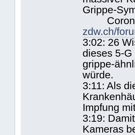
Grippe-Sy
Corona 
zdw.ch/for
3:02: 26 Wi
dieses 5-G 
grippe-ähn
würde.
3:11: Als d
Krankenhäus
Impfung mi
3:19: Damit
Kameras be