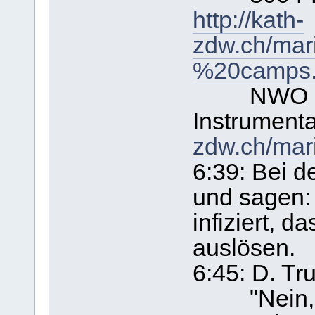
http://kath-
zdw.ch/mar
%20camps.
NWO - Ka
Instrument
zdw.ch/mar
6:39: Bei d
und sagen:
infiziert, 
auslösen.
6:45: D. Tr
"Nein, wir