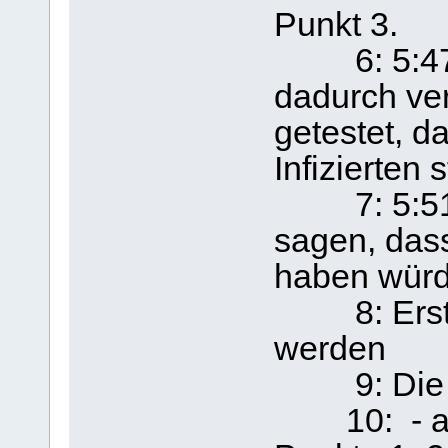
Punkt 3.
6: 5:47:
dadurch ve
getestet, d
Infizierten 
7: 5:51: 
sagen, das
haben würd
8: Ersthel
werden
9: Die Ste
10: - ausr