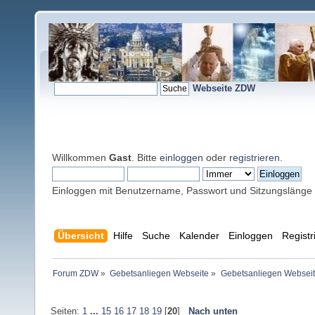
Webseite ZDW
Willkommen
Gast
. Bitte
einloggen
oder
registrieren
.
Einloggen mit Benutzername, Passwort und Sitzungslänge
Übersicht
Hilfe
Suche
Kalender
Einloggen
Registr
Forum ZDW
»
Gebetsanliegen Webseite
»
Gebetsanliegen Websei
Seiten:
1
...
15
16
17
18
19
[
20
]
Nach unten