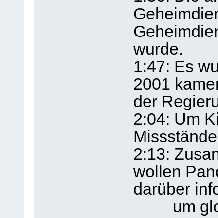
Geheimdien
Geheimdien
wurde.
1:47: Es wu
2001 kamen
der Regier
2:04: Um K
Missstände 
2:13: Zusa
wollen Pan
darüber info
um global