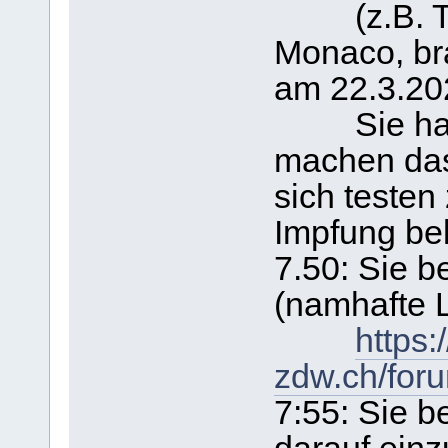
(z.B. Tom
Monaco, bra
am 22.3.202
Sie haben 
machen das
sich testen 
Impfung b
7.50: Sie 
(namhafte 
https:
zdw.ch/for
7:55: Sie b