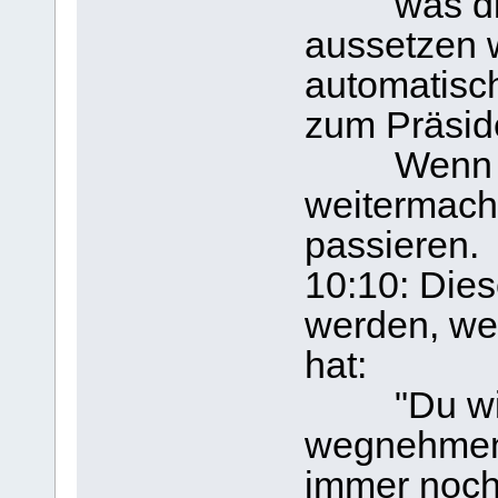
was die P
aussetzen 
automatisch
zum Präsid
Wenn die
weitermach
passieren.
10:10: Dies
werden, wei
hat:
"Du wirst
wegnehmen!
immer noch 