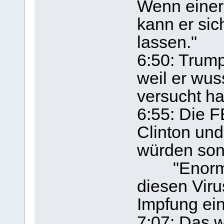
Wenn einer 
kann er sic
lassen."
6:50: Trump
weil er wus
versucht h
6:55: Die F
Clinton un
würden son
"Enorm v
diesen Viru
Impfung ein
7:07: Das 