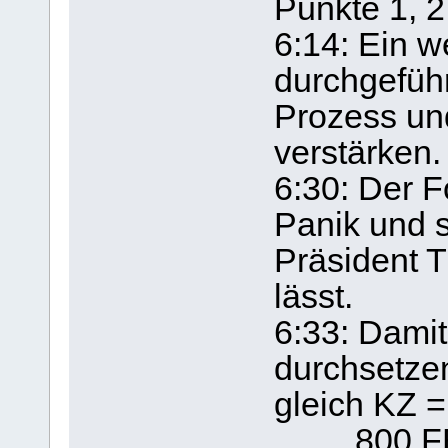
Punkte 1, 2
6:14: Ein w
durchgefüh
Prozess un
verstärken.
6:30: Der F
Panik und s
Präsident T
lässt.
6:33: Dami
durchsetzen
gleich KZ =
800 FEMA