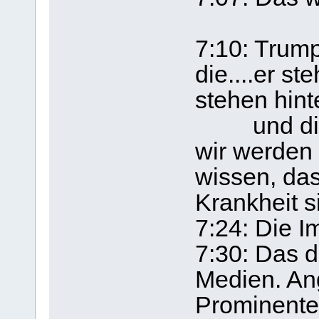
7:10: Trump
die....er st
stehen hint
und die h
wir werden n
wissen, da
Krankheit s
7:24: Die Im
7:30: Das d
Medien. Ang
Prominente