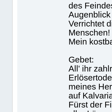
des Feinde
Augenblick
Verrichtet 
Menschen!
Mein kostba
Gebet:
All' ihr za
Erlösertod
meines Her
auf Kalvari
Fürst der F