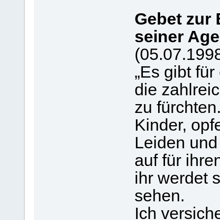
Gebet zur
seiner Ag
(05.07.199
„Es gibt fü
die zahlrei
zu fürchten
Kinder, opf
Leiden und
auf für ihr
ihr werdet 
sehen.
Ich versich