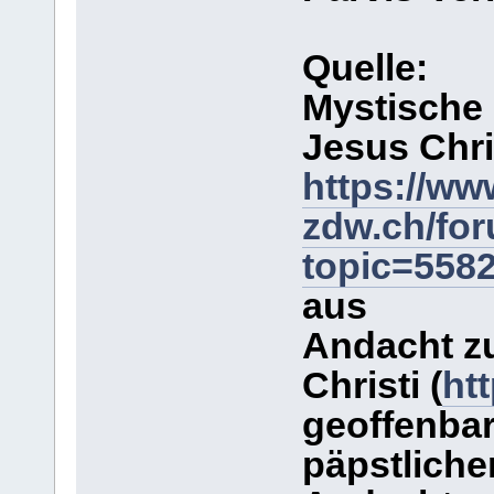
Quelle:
Mystische
Jesus Chr
https://ww
zdw.ch/fo
topic=558
aus
Andacht z
Christi (
ht
geoffenbar
päpstliche