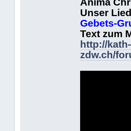
Anima Chri
Unser Lied
Gebets-Gr
Text zum M
http://kath-
zdw.ch/fo