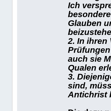
Ich verspr
besondere
Glauben un
beizustehe
2. In ihre
Prüfungen 
auch sie Mi
Qualen erl
3. Diejenig
sind, müs
Antichrist