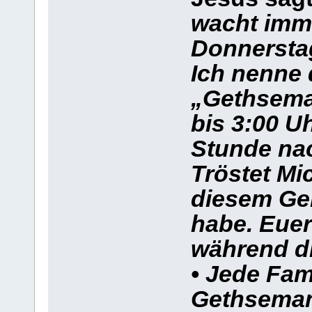
wacht imm
Donnerstag
Ich nenne 
„Gethsema
bis 3:00 U
Stunde nac
Tröstet Mi
diesem Geb
habe. Euer
während di
• Jede Fam
Gethsemani