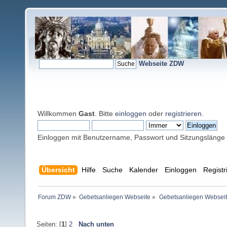
Webseite ZDW
Willkommen
Gast
. Bitte
einloggen
oder
registrieren
.
Einloggen mit Benutzername, Passwort und Sitzungslänge
Übersicht
Hilfe
Suche
Kalender
Einloggen
Registr
Forum ZDW
»
Gebetsanliegen Webseite
»
Gebetsanliegen Websei
Seiten: [
1
]
2
Nach unten