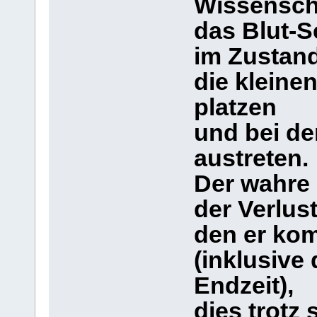
Wissenscha
das Blut-S
im Zustand
die kleine
platzen
und bei d
austreten.
Der wahre 
der Verlust
den er ko
(inklusive
Endzeit),
dies trotz