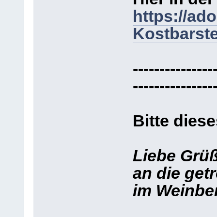
https://ad
Kostbarste
---------------
---------------
Bitte diese
Liebe Grü
an die get
im Weinber