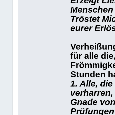
Erzeigt Li
Menschen a
Tröstet Mi
eurer Erlö
Verheißun
für alle di
Frömmigke
Stunden ha
1. Alle, di
verharren,
Gnade von 
Prüfungen