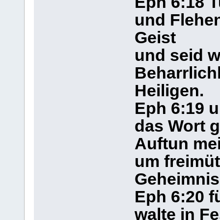
Eph 6:18 T
und Flehen;
Geist
und seid w
Beharrlichk
Heiligen.
Eph 6:19 u
das Wort 
Auftun me
um freimüt
Geheimnis
Eph 6:20 f
walte in Fe