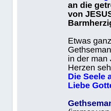
an die get
von JESUS
Barmherzi
Etwas ganz
Gethseman
in der man 
Herzen sehr
Die Seele 
Liebe Gotte
Gethsema