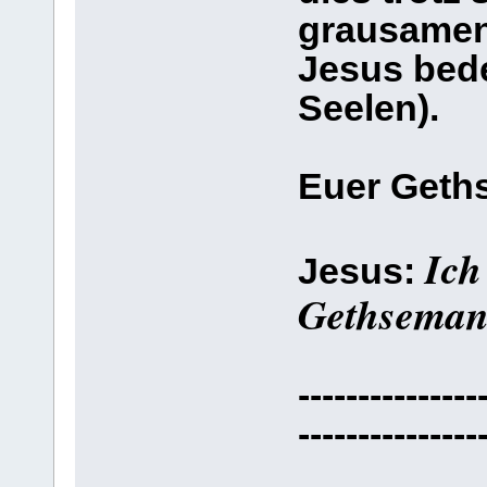
grausamen
Jesus bede
Seelen).
Euer Geth
Ich
Jesus:
Gethseman
---------------
---------------