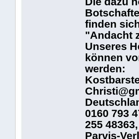
Die dazu 
Botschafte
finden sic
"Andacht 
Unseres H
können vo
werden:
Kostbarste
Christi@gm
Deutschlan
0160 793 47
255 48363,
Parvis-Ver