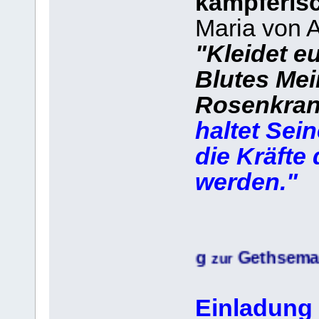
kämpferisc
Maria von A
"Kleidet e
Blutes Mei
Rosenkran
haltet Se
die Kräfte
werden."
Einladung
Gethsemane-Stun
zur
Einladung