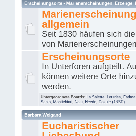
Erscheinungsorte - Marienerscheinungen, Erzengel Micha
Marienerscheinun
allgemein
Seit 1830 häufen sich die
von Marienerscheinungen 
Erscheinungsorte
In Unterforen aufgteilt. 
können weitere Orte hinz
werden.
Untergeordnete Boards
:
La Salette
,
Lourdes
,
Fatima
Schio
,
Montichiari
,
Naju
,
Heede
,
Dozule (JNSR)
Barbara Weigand
Eucharistischer
Liebesbund