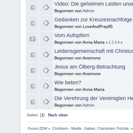
Video: Die geheimen Leiden unse
Begonnen von
Admin
Gedanken zur Kreuzesnachfolge
Begonnen von LoveAndPray85
Vom Aufopfern
Begonnen von Anna-Maria
«
1
2
3
4
»
Leidensgemeinschaft mit Christu
Begonnen von Anemone
Jesus am Ölberg-Betrachtung
Begonnen von Anemone
Wie beten?
Begonnen von Anna-Maria
Die Verehrung der Vereinigten H
Begonnen von
Admin
Seiten: [
1
]
Nach oben
Forum ZDW
»
Christsein - Mystik - Gaben, Charismen, Früchte.
»