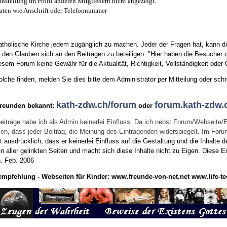
instellung im Profil anderen Mitgliedern nicht angezeigt.
aten wie Anschrift oder Telefonnummer
tholische Kirche jedem zugänglich zu machen. Jeder der Fragen hat, kann di
den Glauben sich an den Beiträgen zu beteiligen. "Hier haben die Besucher d
sem Forum keine Gewähr für die Aktualität, Richtigkeit, Vollständigkeit oder Q
he finden, melden Sie dies bitte dem Administrator per Mitteilung oder schr
kath-zdw.ch/forum
forum.kath-zdw.
Freunden bekannt:
oder
eiträge habe ich als Admin keinerlei Einfluss. Da ich nebst Forum/Webseite/
wissen, dass jeder Beitrag, die Meinung des Eintragenden widerspiegelt. Im Fo
usdrücklich, dass er keinerlei Einfluss auf die Gestaltung und die Inhalte d
en aller gelinkten Seiten und macht sich diese Inhalte nicht zu Eigen.
Diese Er
n.
Feb. 2006
empfehlung - Webseiten für Kinder:
www.freunde-von-net.net
www.life-te