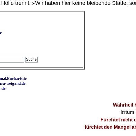
ölle trennt. »Wir haben hier keine bleibende Stätte, so
e
u.d.Eucharistie
ara-weigand.de
o.de
Wahrheit 
Irrtum
Fürchtet nicht 
fürchtet den Mangel 