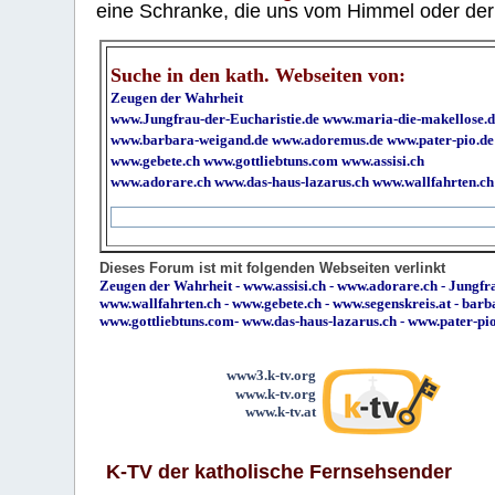
eine Schranke, die uns vom Himmel oder der H
Suche in den kath. Webseiten von:
Zeugen der Wahrheit
www.Jungfrau-der-Eucharistie.de
www.maria-die-makellose.d
www.barbara-weigand.de
www.adoremus.de
www.pater-pio.de
www.gebete.ch
www.gottliebtuns.com
www.assisi.ch
www.adorare.ch
www.das-haus-lazarus.ch
www.wallfahrten.ch
Dieses Forum ist mit folgenden Webseiten verlinkt
Zeugen der Wahrheit
-
www.assisi.ch
-
www.adorare.ch
-
Jungfra
www.wallfahrten.ch
-
www.gebete.ch
-
www.segenskreis.at
-
barb
www.gottliebtuns.com
-
www.das-haus-lazarus.ch
-
www.pater-pi
www3.k-tv.org
www.k-tv.org
www.k-tv.at
K-TV der katholische Fernsehsender