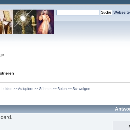
Webseit
nge
strieren
Leiden >> Aufopfern >> Sühnen >> Beten >> Schweigen
Antwo
Board.
2