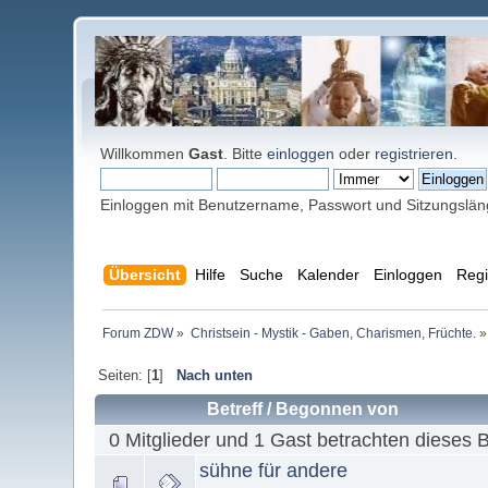
Willkommen
Gast
. Bitte
einloggen
oder
registrieren
.
Einloggen mit Benutzername, Passwort und Sitzungslä
Übersicht
Hilfe
Suche
Kalender
Einloggen
Regi
Forum ZDW
»
Christsein - Mystik - Gaben, Charismen, Früchte.
»
Seiten: [
1
]
Nach unten
Betreff
/
Begonnen von
0 Mitglieder und 1 Gast betrachten dieses 
sühne für andere