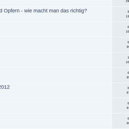
29
 Opfern - wie macht man das richtig?
5
13
0
10
0
9
1
10
0
8
012
0
8
0
9
0
8