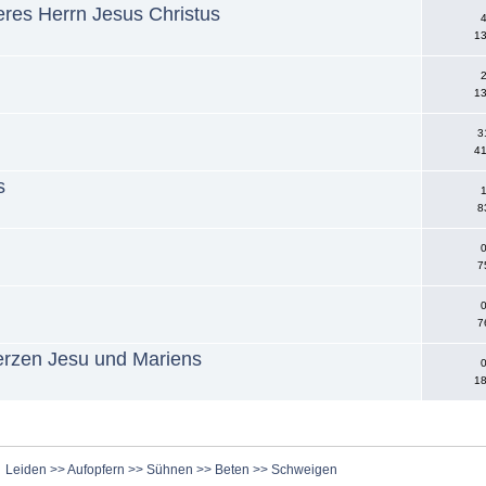
res Herrn Jesus Christus
4
13
2
13
3
41
s
1
8
0
7
0
7
erzen Jesu und Mariens
0
18
Leiden >> Aufopfern >> Sühnen >> Beten >> Schweigen