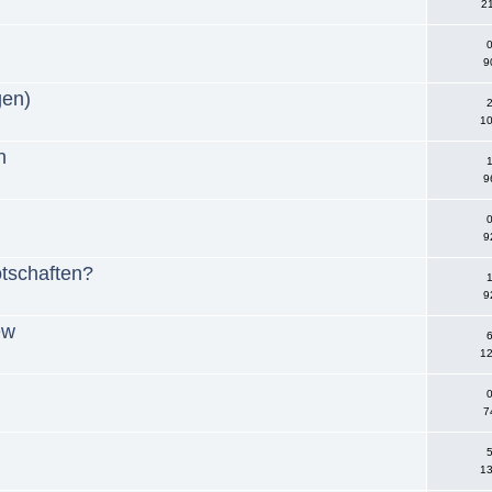
21
0
9
gen)
2
10
n
1
9
0
9
otschaften?
1
9
ew
6
12
0
7
5
13