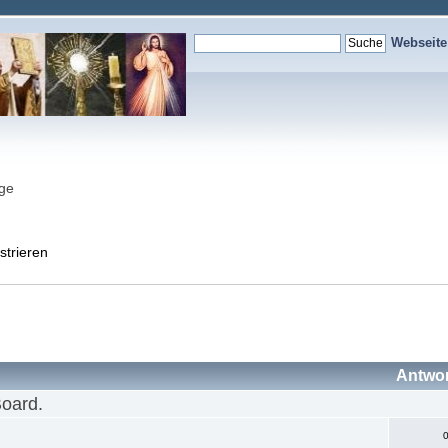
Webseit
nge
strieren
Antwo
Board.
0