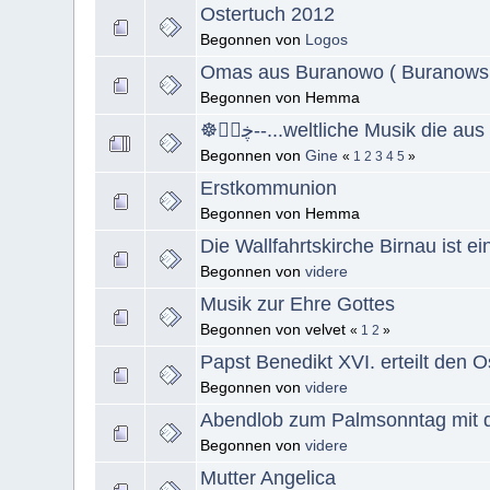
Ostertuch 2012
Begonnen von
Logos
Omas aus Buranowo ( Buranowsk
Begonnen von Hemma
Begonnen von
Gine
«
1
2
3
4
5
»
Erstkommunion
Begonnen von Hemma
Die Wallfahrtskirche Birnau ist 
Begonnen von
videre
Musik zur Ehre Gottes
Begonnen von velvet
«
1
2
»
Papst Benedikt XVI. erteilt den 
Begonnen von
videre
Abendlob zum Palmsonntag mit d
Begonnen von
videre
Mutter Angelica