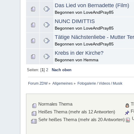
Das Lied von Bernadette (Film)
Begonnen von LoveAndPray85
NUNC DIMITTIS
Begonnen von LoveAndPray85
Tätige Nächstenliebe - Mutter Te
Begonnen von LoveAndPray85
Krebs in der Kirche?
Begonnen von Hemma
Seiten: [
1
]
2
Nach oben
Forum ZDW
»
Allgemeines
»
Fotogalerie / Videos / Musik
Normales Thema
T
Fi
Heißes Thema (mehr als 12 Antworten)
U
Sehr heißes Thema (mehr als 20 Antworten)