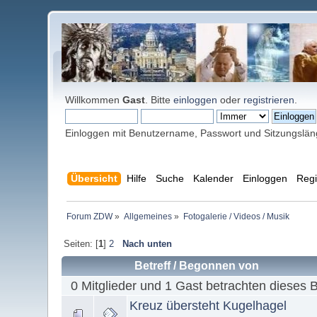
Willkommen
Gast
. Bitte
einloggen
oder
registrieren
.
Einloggen mit Benutzername, Passwort und Sitzungslä
Übersicht
Hilfe
Suche
Kalender
Einloggen
Regi
Forum ZDW
»
Allgemeines
»
Fotogalerie / Videos / Musik
Seiten: [
1
]
2
Nach unten
Betreff
/
Begonnen von
0 Mitglieder und 1 Gast betrachten dieses 
Kreuz übersteht Kugelhagel