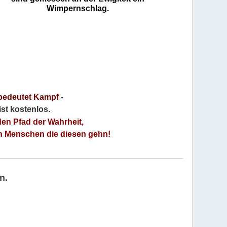
Wimpernschlag.
bedeutet Kampf
-
 ist kostenlos
.
den Pfad der Wahrheit,
an Menschen die diesen gehn!
n.