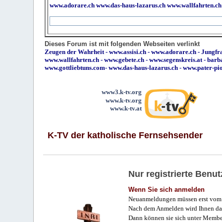
www.adorare.ch
www.das-haus-lazarus.ch
www.wallfahrten.ch
Dieses Forum ist mit folgenden Webseiten verlinkt
Zeugen der Wahrheit
-
www.assisi.ch
-
www.adorare.ch
-
Jungfra
www.wallfahrten.ch
-
www.gebete.ch
-
www.segenskreis.at
-
barb
www.gottliebtuns.com
-
www.das-haus-lazarus.ch
-
www.pater-pi
www3.k-tv.org
www.k-tv.org
www.k-tv.at
K-TV der katholische Fernsehsender
Nur registrierte Ben
Wenn Sie sich anmelden
Neuanmeldungen müssen erst vom 
Nach dem Anmelden wird Ihnen das
Dann können sie sich unter Membe