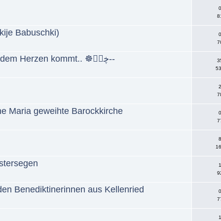
0
8
ije Babuschki)
0
7
☸ڿڰۣ--...weltliche Musik die aus dem Herzen kommt.. ☸ڿڰۣ--
3
53
2
7
eine Maria geweihte Barockkirche
0
7
8
16
Ostersegen
1
9
en Benediktinerinnen aus Kellenried
0
7
1