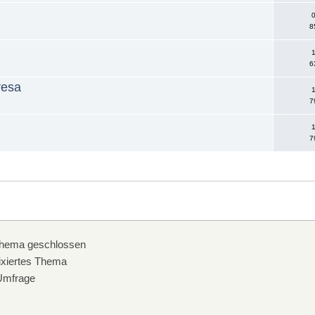
0
8
1
6
resa
1
7
1
7
hema geschlossen
xiertes Thema
mfrage