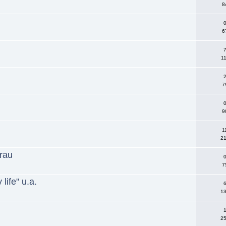
8
0
6
7
11
2
7
0
9
1
21
frau
0
7
life" u.a.
6
13
1
25