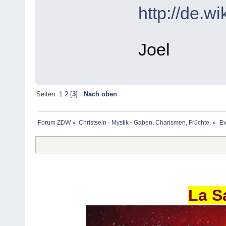
http://de.w
Joel
Seiten:
1
2
[
3
]
Nach oben
Forum ZDW
»
Christsein - Mystik - Gaben, Charismen, Früchte.
»
Ev
La S