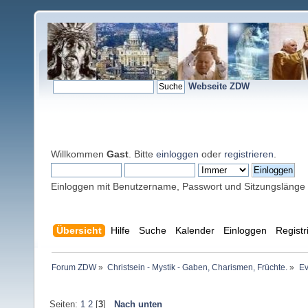
Webseite ZDW
Willkommen
Gast
. Bitte
einloggen
oder
registrieren
.
Einloggen mit Benutzername, Passwort und Sitzungslänge
Übersicht
Hilfe
Suche
Kalender
Einloggen
Registr
Forum ZDW
»
Christsein - Mystik - Gaben, Charismen, Früchte.
»
Ev
Seiten:
1
2
[
3
]
Nach unten