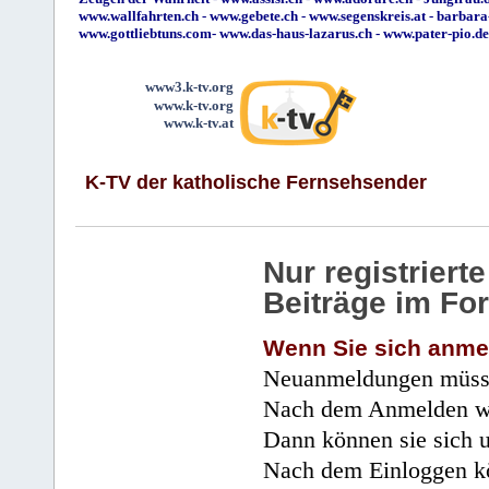
www.wallfahrten.ch
-
www.gebete.ch
-
www.segenskreis.at
-
barbara
www.gottliebtuns.com
-
www.das-haus-lazarus.ch
-
www.pater-pio.de
www3.k-tv.org
www.k-tv.org
www.k-tv.at
K-TV der katholische Fernsehsender
Nur registrier
Beiträge im Fo
Wenn Sie sich anme
Neuanmeldungen müsse
Nach dem Anmelden wir
Dann können sie sich 
Nach dem Einloggen kö