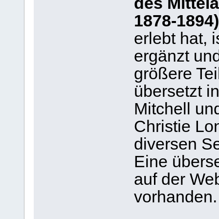
des Mittela
1878-1894)
erlebt hat,
ergänzt un
größere Te
übersetzt i
Mitchell un
Christie Lon
diversen Se
Eine überse
auf der Web
vorhanden.