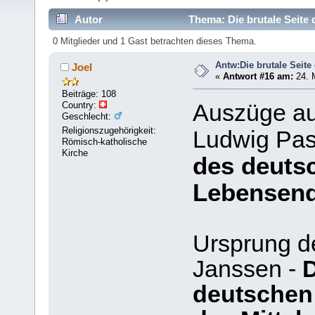
Autor
Thema: Die brutale Seite 
0 Mitglieder und 1 Gast betrachten dieses Thema.
Antw:Die brutale Seite 
Joel
«
Antwort #16 am:
24. 
Beiträge: 108
Country:
Auszüge a
Geschlecht:
Religionszugehörigkeit:
Ludwig Past
Römisch-katholische
Kirche
des deutsc
Lebensen
Ursprung d
Janssen -
D
deutschen