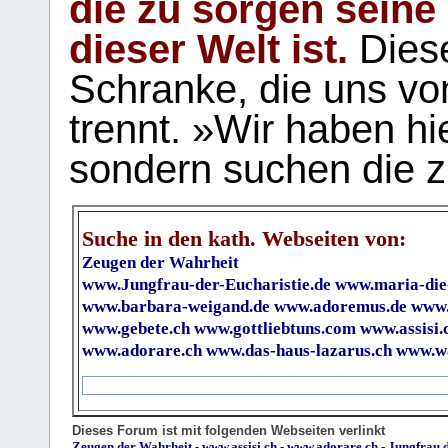
die zu sorgen seine
dieser Welt ist.
Diese
Schranke, die uns vo
trennt. »Wir haben hi
sondern suchen die z
Suche in den kath. Webseiten von:
Zeugen der Wahrheit
www.Jungfrau-der-Eucharistie.de
www.maria-die
www.barbara-weigand.de
www.adoremus.de
www.
www.gebete.ch
www.gottliebtuns.com
www.assisi.
www.adorare.ch
www.das-haus-lazarus.ch
www.wa
Dieses Forum ist mit folgenden Webseiten verlinkt
Zeugen der Wahrheit
-
www.assisi.ch
-
www.adorare.ch
-
Jungfrau.d