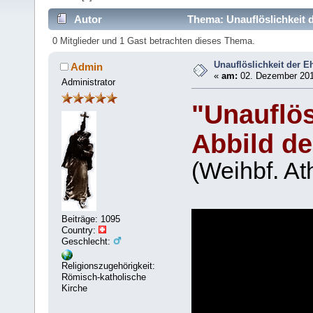
Autor
Thema: Unauflöslichkeit 
0 Mitglieder und 1 Gast betrachten dieses Thema.
Unauflöslichkeit der E
Admin
«
am:
02. Dezember 201
Administrator
"Unauflös
Abbild de
(Weihbf. At
Beiträge: 1095
Country:
Geschlecht:
Religionszugehörigkeit:
Römisch-katholische
Kirche