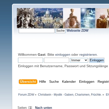
Webseite ZDW
Willkommen
Gast
. Bitte
einloggen
oder
registrieren
.
Einloggen mit Benutzername, Passwort und Sitzungslänge
Übersicht
Hilfe
Suche
Kalender
Einloggen
Registr
Forum ZDW
»
Christsein - Mystik - Gaben, Charismen, Früchte.
»
Eh
Seiten: [
1
]
Nach unten