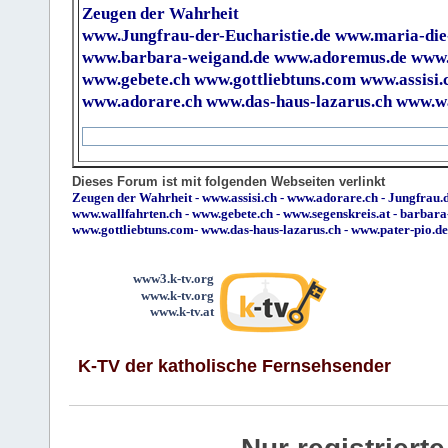
Zeugen der Wahrheit
www.Jungfrau-der-Eucharistie.de
www.maria-die
www.barbara-weigand.de
www.adoremus.de
www.
www.gebete.ch
www.gottliebtuns.com
www.assisi.
www.adorare.ch
www.das-haus-lazarus.ch
www.wa
Dieses Forum ist mit folgenden Webseiten verlinkt
Zeugen der Wahrheit
-
www.assisi.ch
-
www.adorare.ch
-
Jungfrau.d
www.wallfahrten.ch
-
www.gebete.ch
-
www.segenskreis.at
-
barbara
www.gottliebtuns.com
-
www.das-haus-lazarus.ch
-
www.pater-pio.de
www3.k-tv.org
www.k-tv.org
www.k-tv.at
K-TV der katholische Fernsehsender