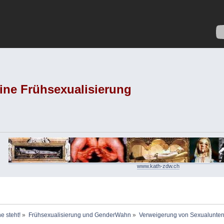
ine Frühsexualisierung
www.kath-zdw.ch
e steht!
»
Frühsexualisierung und GenderWahn
»
Verweigerung von Sexualunterri