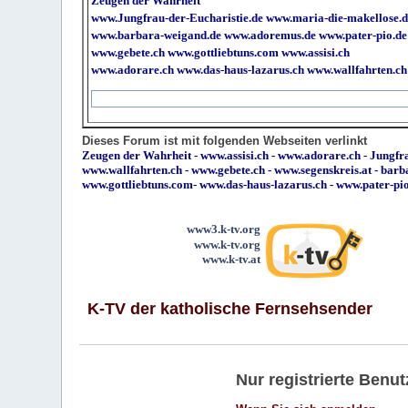
Zeugen der Wahrheit
www.Jungfrau-der-Eucharistie.de
www.maria-die-makellose.d
www.barbara-weigand.de
www.adoremus.de
www.pater-pio.de
www.gebete.ch
www.gottliebtuns.com
www.assisi.ch
www.adorare.ch
www.das-haus-lazarus.ch
www.wallfahrten.ch
Dieses Forum ist mit folgenden Webseiten verlinkt
Zeugen der Wahrheit
-
www.assisi.ch
-
www.adorare.ch
-
Jungfra
www.wallfahrten.ch
-
www.gebete.ch
-
www.segenskreis.at
-
barb
www.gottliebtuns.com
-
www.das-haus-lazarus.ch
-
www.pater-pi
www3.k-tv.org
www.k-tv.org
www.k-tv.at
K-TV der katholische Fernsehsender
Nur registrierte Ben