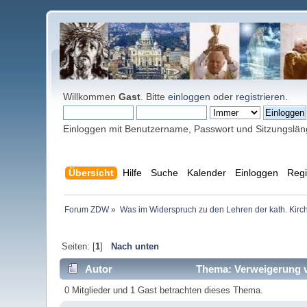
Willkommen
Gast
. Bitte
einloggen
oder
registrieren
.
Einloggen mit Benutzername, Passwort und Sitzungslä
Übersicht
Hilfe
Suche
Kalender
Einloggen
Regi
Forum ZDW
»
Was im Widerspruch zu den Lehren der kath. Kirch
Seiten: [
1
]
Nach unten
Autor
Thema: Verweigerung vo
0 Mitglieder und 1 Gast betrachten dieses Thema.