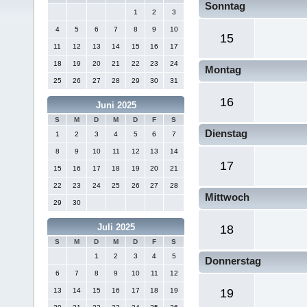
Sonntag
1
2
3
4
5
6
7
8
9
10
15
11
12
13
14
15
16
17
18
19
20
21
22
23
24
Montag
25
26
27
28
29
30
31
16
Juni 2025
S
M
D
M
D
F
S
Dienstag
1
2
3
4
5
6
7
8
9
10
11
12
13
14
17
15
16
17
18
19
20
21
22
23
24
25
26
27
28
Mittwoch
29
30
Juli 2025
18
S
M
D
M
D
F
S
1
2
3
4
5
Donnerstag
6
7
8
9
10
11
12
13
14
15
16
17
18
19
19