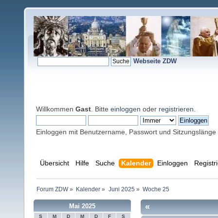
Webseite ZDW
Willkommen
Gast
. Bitte
einloggen
oder
registrieren
.
Einloggen mit Benutzername, Passwort und Sitzungslänge
Übersicht
Hilfe
Suche
Kalender
Einloggen
Registr
Forum ZDW
»
Kalender
»
Juni 2025
»
Woche 25
«
Mai 2025
S
M
D
M
D
F
S