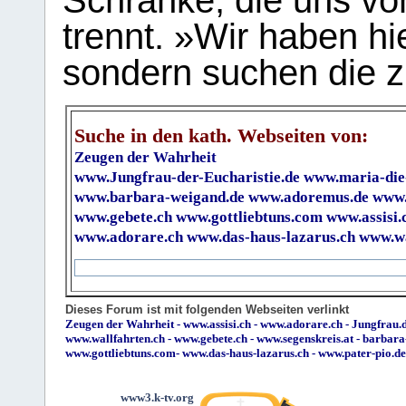
Schranke, die uns vo
trennt. »Wir haben hi
sondern suchen die z
Suche in den kath. Webseiten von:
Zeugen der Wahrheit
www.Jungfrau-der-Eucharistie.de
www.maria-die
www.barbara-weigand.de
www.adoremus.de
www.
www.gebete.ch
www.gottliebtuns.com
www.assisi.
www.adorare.ch
www.das-haus-lazarus.ch
www.wa
Dieses Forum ist mit folgenden Webseiten verlinkt
Zeugen der Wahrheit
-
www.assisi.ch
-
www.adorare.ch
-
Jungfrau.d
www.wallfahrten.ch
-
www.gebete.ch
-
www.segenskreis.at
-
barbara
www.gottliebtuns.com
-
www.das-haus-lazarus.ch
-
www.pater-pio.de
www3.k-tv.org