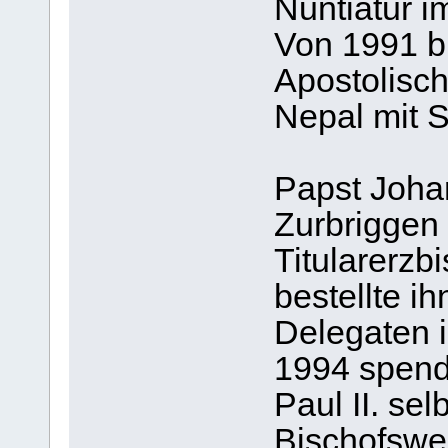
Nuntiatur i
Von 1991 bi
Apostolisch
Nepal mit Si
Papst Johan
Zurbriggen
Titularerzb
bestellte i
Delegaten 
1994 spend
Paul II. se
Bischofswe