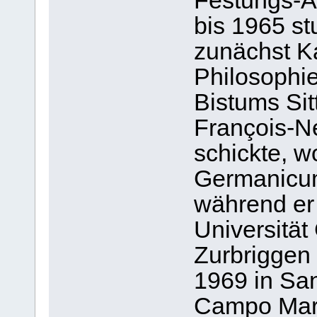
Festungs-Ar
bis 1965 st
zunächst K
Philosophi
Bistums Sit
François-N
schickte, 
Germanicum
während er
Universität
Zurbriggen
1969 in San
Campo Marz