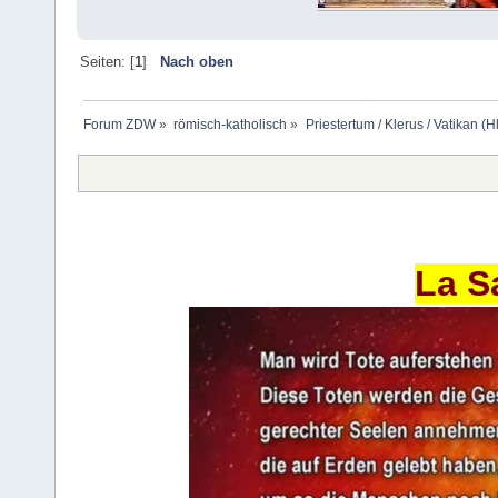
Seiten: [
1
]
Nach oben
Forum ZDW
»
römisch-katholisch
»
Priestertum / Klerus / Vatikan (Hl
La S