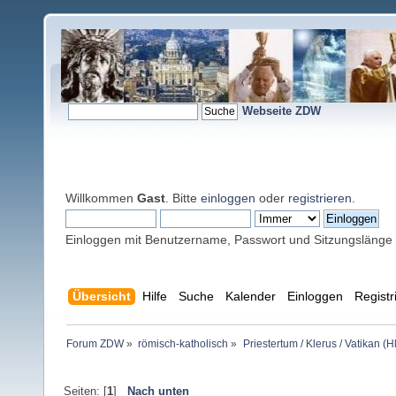
Webseite ZDW
Willkommen
Gast
. Bitte
einloggen
oder
registrieren
.
Einloggen mit Benutzername, Passwort und Sitzungslänge
Übersicht
Hilfe
Suche
Kalender
Einloggen
Registr
Forum ZDW
»
römisch-katholisch
»
Priestertum / Klerus / Vatikan (Hl
Seiten: [
1
]
Nach unten