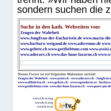
sondern suchen die z
Suche in den kath. Webseiten von:
Zeugen der Wahrheit
www.Jungfrau-der-Eucharistie.de
www.maria-die
www.barbara-weigand.de
www.adoremus.de
www.
www.gebete.ch
www.gottliebtuns.com
www.assisi.
www.adorare.ch
www.das-haus-lazarus.ch
www.wa
Dieses Forum ist mit folgenden Webseiten verlinkt
Zeugen der Wahrheit
-
www.assisi.ch
-
www.adorare.ch
-
Jungfrau.d
www.wallfahrten.ch
-
www.gebete.ch
-
www.segenskreis.at
-
barbara
www.gottliebtuns.com
-
www.das-haus-lazarus.ch
-
www.pater-pio.de
www3.k-tv.org
www.k-tv.org
www.k-tv.at