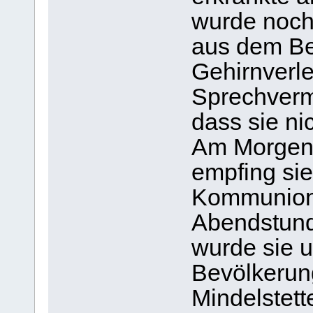
wurde noch
aus dem Bet
Gehirnverle
Sprechverm
dass sie ni
Am Morgen 
empfing sie
Kommunion,
Abendstund
wurde sie u
Bevölkerun
Mindelstett