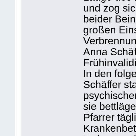
und zog si
beider Bein
großen Ein
Verbrennun
Anna Schäf
Frühinvalid
In den fol
Schäffer st
psychische
sie bettläge
Pfarrer täg
Krankenbett