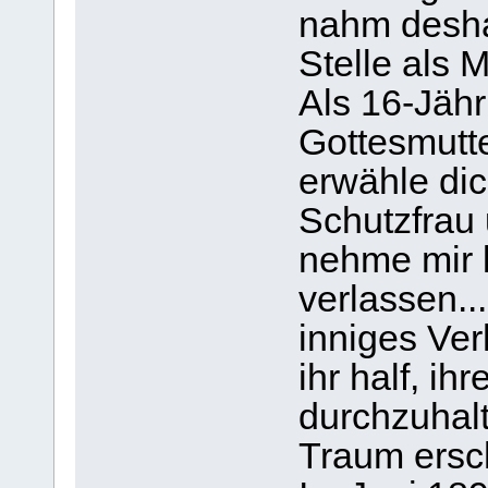
nahm desha
Stelle als 
Als 16-Jähr
Gottesmutte
erwähle di
Schutzfrau
nehme mir k
verlassen..
inniges Ver
ihr half, i
durchzuhalte
Traum ersc