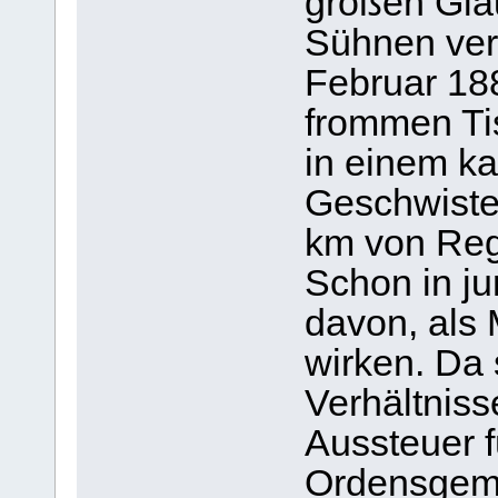
großen Gla
Sühnen ver
Februar 188
frommen Ti
in einem ka
Geschwister
km von Rege
Schon in ju
davon, als
wirken. Da
Verhältniss
Aussteuer fü
Ordensgeme