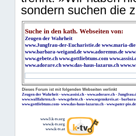
sondern suchen die z
Suche in den kath. Webseiten von:
Zeugen der Wahrheit
www.Jungfrau-der-Eucharistie.de
www.maria-die
www.barbara-weigand.de
www.adoremus.de
www.
www.gebete.ch
www.gottliebtuns.com
www.assisi.
www.adorare.ch
www.das-haus-lazarus.ch
www.wa
Dieses Forum ist mit folgenden Webseiten verlinkt
Zeugen der Wahrheit
-
www.assisi.ch
-
www.adorare.ch
-
Jungfrau.d
www.wallfahrten.ch
-
www.gebete.ch
-
www.segenskreis.at
-
barbara
www.gottliebtuns.com
-
www.das-haus-lazarus.ch
-
www.pater-pio.de
www3.k-tv.org
www.k-tv.org
www.k-tv.at