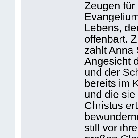
Zeugen für 
Evangeliums
Lebens, de
offenbart. 
zählt Anna 
Angesicht 
und der Sc
bereits im 
und die sie
Christus er
bewundernd
still vor ih