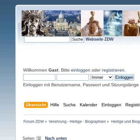
Webseite ZDW
Willkommen
Gast
. Bitte
einloggen
oder
registrieren
.
Einloggen mit Benutzername, Passwort und Sitzungslänge
Übersicht
Hilfe
Suche
Kalender
Einloggen
Registr
Forum ZDW
»
Verehrung - Heilige - Biographien
»
Heilige und Bio
Seiten: [
1
]
Nach unten