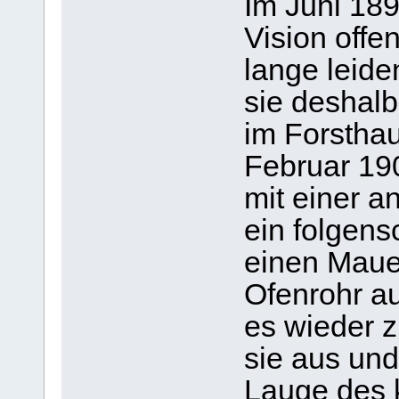
Im Juni 189
Vision offe
lange leid
sie deshalb
im Forstha
Februar 190
mit einer 
ein folgens
einen Maue
Ofenrohr au
es wieder z
sie aus und
Lauge des