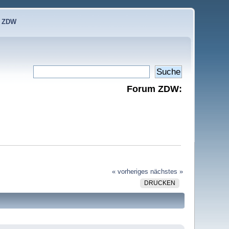
e ZDW
Forum ZDW:
« vorheriges
nächstes »
DRUCKEN