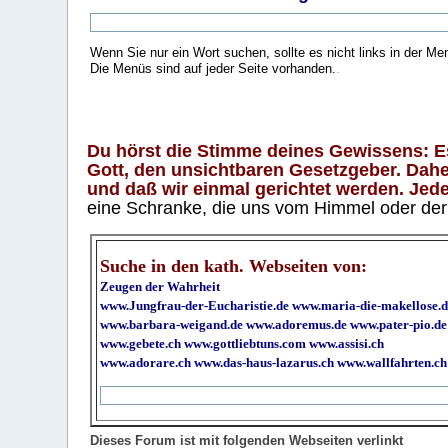
Wenn Sie nur ein Wort suchen, sollte es nicht links in der Me
Die Menüs sind auf jeder Seite vorhanden.
.
Du hörst die Stimme deines Gewissens: Es 
Gott, den unsichtbaren Gesetzgeber. Daher
und daß wir einmal gerichtet werden. Jeder
eine Schranke, die uns vom Himmel oder der H
Suche in den kath. Webseiten von:
Zeugen der Wahrheit
www.Jungfrau-der-Eucharistie.de
www.maria-die-makellose.d
www.barbara-weigand.de
www.adoremus.de
www.pater-pio.de
www.gebete.ch
www.gottliebtuns.com
www.assisi.ch
www.adorare.ch
www.das-haus-lazarus.ch
www.wallfahrten.ch
Dieses Forum ist mit folgenden Webseiten verlinkt