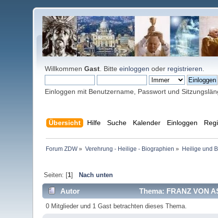
Willkommen
Gast
. Bitte
einloggen
oder
registrieren
.
Einloggen mit Benutzername, Passwort und Sitzungslä
Übersicht
Hilfe
Suche
Kalender
Einloggen
Regi
Forum ZDW
»
Verehrung - Heilige - Biographien
»
Heilige und 
Seiten: [
1
]
Nach unten
Autor
Thema: FRANZ VON AS
0 Mitglieder und 1 Gast betrachten dieses Thema.