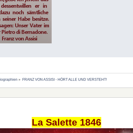
Biographien
»
FRANZ VON ASSISI - HÖRT ALLE UND VERSTEHT!
La Salette 1846