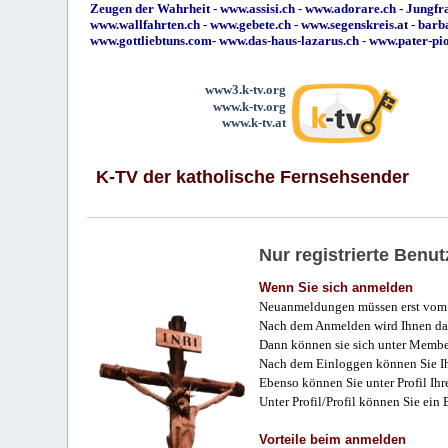
Zeugen der Wahrheit
-
www.assisi.ch
-
www.adorare.ch
-
Jungfra
www.wallfahrten.ch
-
www.gebete.ch
-
www.segenskreis.at
-
barb
www.gottliebtuns.com
-
www.das-haus-lazarus.ch
-
www.pater-pi
www3.k-tv.org
www.k-tv.org
www.k-tv.at
K-TV der katholische Fernsehsender
Nur registrierte Ben
Wenn Sie sich anmelden
Neuanmeldungen müssen erst vom 
Nach dem Anmelden wird Ihnen das
Dann können sie sich unter Membe
Nach dem Einloggen können Sie Ihr
Ebenso können Sie unter Profil Ihr
Unter Profil/Profil können Sie ein
Vorteile beim anmelden