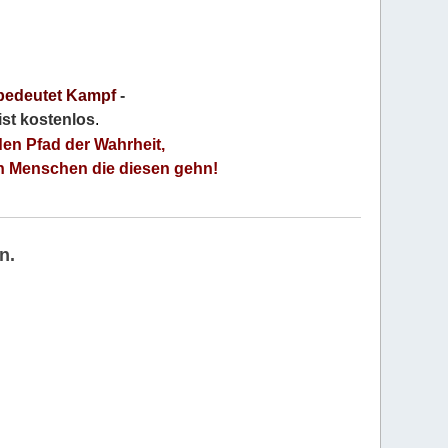
bedeutet Kampf
-
 ist kostenlos
.
den Pfad der Wahrheit,
an Menschen die diesen gehn!
n.