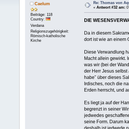
Re: Thomas von Aqu
Caelum
«
Antwort #32 am:
07
Beiträge: 118
Country:
DIE WESENSVERW
Verdana
Religionszugehörigkeit:
Da in diesem Sakramen
Römisch-katholische
dort ist wie an einem
Kirche
Diese Verwandlung hat
Macht allein gewirkt.
was wir (bei der Wand
der Herr Jesus selbst
habe" über dieses Sak
Irdisches, noch die n
Erden herrscht, und a
Es liegt ja auf der Ha
begrenzt in seiner Wir
jedwedes geschaffene
seine Form. Darum ka
deshalb ist jedwede n