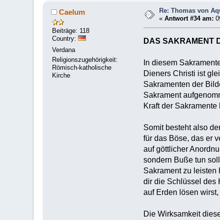
Re: Thomas von Aqu
Caelum
«
Antwort #34 am:
09
Beiträge: 118
Country:
DAS SAKRAMENT D
Verdana
Religionszugehörigkeit:
In diesem Sakramente 
Römisch-katholische
Dieners Christi ist g
Kirche
Sakramenten der Bilde
Sakrament aufgenommen
Kraft der Sakramente 
Somit besteht also de
für das Böse, das er 
auf göttlicher Anordn
sondern Buße tun soll
Sakrament zu leisten h
dir die Schlüssel de
auf Erden lösen wirst,
Die Wirksamkeit diese