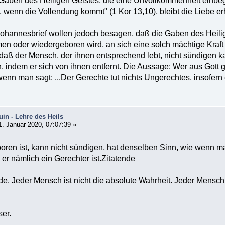
aben des Heiligen Geistes, die eine Unvollkommenheit einbegr
n, wenn die Vollendung kommt" (1 Kor 13,10), bleibt die Liebe e
Johannesbrief wollen jedoch besagen, daß die Gaben des Heili
n oder wiedergeboren wird, an sich eine solch mächtige Kraf
daß der Mensch, der ihnen entsprechend lebt, nicht sündigen 
 indem er sich von ihnen entfernt. Die Aussage: Wer aus Gott g
nn man sagt: ...Der Gerechte tut nichts Ungerechtes, insofern e
in - Lehre des Heils
. Januar 2020, 07:07:39 »
oren ist, kann nicht sündigen, hat denselben Sinn, wie wenn man
er nämlich ein Gerechter ist.Zitatende
e. Jeder Mensch ist nicht die absolute Wahrheit. Jeder Mensch 
ser.