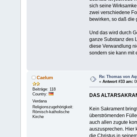
sich seine Wirksamkei
zwei verschiedene Fo
bewirken, so daß die
Und das wird durch Go
ganze Substanz des Le
diese Verwandlung nic
sondern sie kann mit
Re: Thomas von Aqu
Caelum
«
Antwort #33 am:
08
Beiträge: 118
Country:
DAS ALTARSAKRAM
Verdana
Religionszugehörigkeit:
Kein Sakrament bringt
Römisch-katholische
überströmenden Fülle 
Kirche
auch allen zugute kom
auszusprechen. Hier k
die Christus in seine