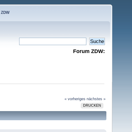
e ZDW
Forum ZDW:
« vorheriges
nächstes »
DRUCKEN