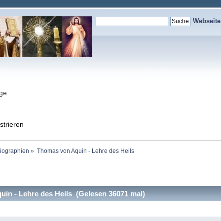
Webseit
nge
strieren
Biographien
»
Thomas von Aquin - Lehre des Heils
in - Lehre des Heils (Gelesen 36071 mal)