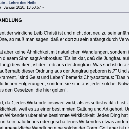
in - Lehre des Heils
. Januar 2020, 13:50:57 »
ANDLUNG
t der wirkliche Leib Christi ist und nicht dort neu zu sein anf
 Orte, so muß man sagen, daß er dort zu sein anfängt durch Verw
 aber keine Ähnlichkeit mit natürlichen Wandlungen, sondern i
 In diesem Sinn sagt Ambrosius: "Es ist klar, daß die Jungfrau 
lung) bewirken, ist der Leib aus der Jungfrau. Was suchst du al
 außerhalb dieser Ordnung aus der Jungfrau geboren ist?" Und z
rament, "sind Geist und Leben" bemerkt Chrysostomus: "Das hei
atürlichen Folgerungen, sondern sie sind aus jeder solcher Not
us den Gesetzen, die hier gelten".
nd, daß jedes Wirkende insoweit wirkt, als es selbst wirklich is
klichkeit, weil es zu einer bestimmten Gattung und Art gehört. 
n Wirkenden über eine bestimmte Wirklichkeit. Jedes Ding hat
nn kein natürliches oder geschaffenes Wirkendes etwas ander
aturgesetzliche Wandlung eine solche der Form. Gott aber ist un