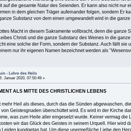
t auf die gesamte Natur des Seienden. Er kann also nicht nur
rmen in dem gleichen Träger aufeinander folgen, sondern Er 
 ganze Substanz von dem einen umgewandelt wird in die ganz
ttes Macht in diesem Sakramente vollbracht, denn die ganze S
ibes Christi und die ganze Substanz des Weines in die ganze 
ht eine solche der Form, sondern der Substanz. Auch fällt sie u
 einem nur ihr eigenen Namen bezeichnet werden als "Wesens
in - Lehre des Heils
. Januar 2020, 07:50:49 »
ENT ALS MITTE DES CHRISTLICHEN LEBENS
 mehr Heil als dieses, durch das die Sünden abgewaschen, die
von Geistesgnaden überschüttet wird. Es wird in der Kirche da
me, was zum Heile aller eingesetzt wurde. Keiner vermag die 
osten wir das Glück des Geistes in seinem Urquell. Hier wird d
m Leiden kundgetan hat. Um diese unermeßliche Liebe den Herz