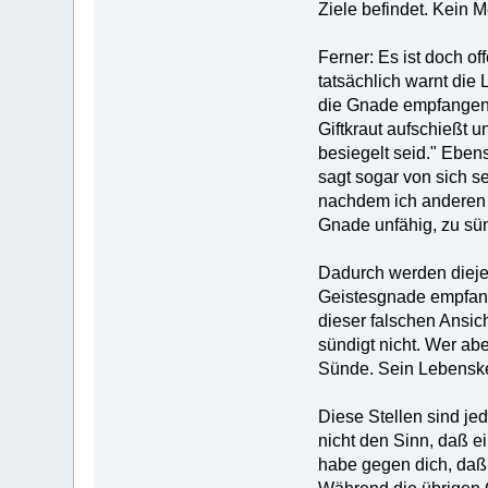
Ziele befindet. Kein 
Ferner: Es ist doch of
tatsächlich warnt die
die Gnade empfangen h
Giftkraut aufschießt u
besiegelt seid." Ebens
sagt sogar von sich se
nachdem ich anderen 
Gnade unfähig, zu sü
Dadurch werden diejen
Geistesgnade empfang
dieser falschen Ansich
sündigt nicht. Wer abe
Sünde. Sein Lebenskeim
Diese Stellen sind je
nicht den Sinn, daß ei
habe gegen dich, daß 