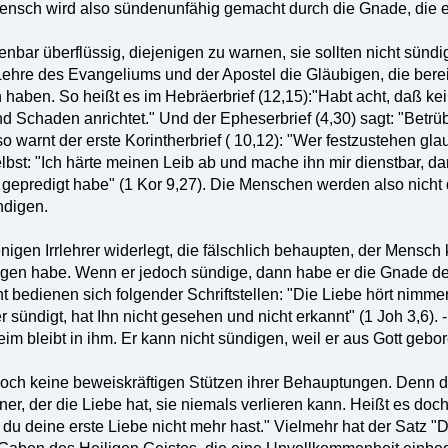
Mensch wird also sündenunfähig gemacht durch die Gnade, die 
fenbar überflüssig, diejenigen zu warnen, sie sollten nicht sünd
 Lehre des Evangeliums und der Apostel die Gläubigen, die bere
aben. So heißt es im Hebräerbrief (12,15):"Habt acht, daß kei
nd Schaden anrichtet." Und der Epheserbrief (4,30) sagt: "Betrüb
o warnt der erste Korintherbrief ( 10,12): "Wer festzustehen glaub
lbst: "Ich härte meinen Leib ab und mache ihn mir dienstbar, dam
gepredigt habe" (1 Kor 9,27). Die Menschen werden also nich
ndigen.
igen Irrlehrer widerlegt, die fälschlich behaupten, der Mensch
en habe. Wenn er jedoch sündige, dann habe er die Gnade des
t bedienen sich folgender Schriftstellen: "Die Liebe hört nimmer a
r sündigt, hat Ihn nicht gesehen und nicht erkannt" (1 Joh 3,6). -
 bleibt in ihm. Er kann nicht sündigen, weil er aus Gott geboren
doch keine beweiskräftigen Stützen ihrer Behauptungen. Denn de
ner, der die Liebe hat, sie niemals verlieren kann. Heißt es do
du deine erste Liebe nicht mehr hast." Vielmehr hat der Satz "D