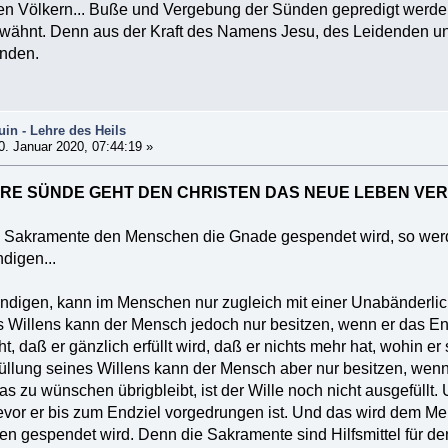
n Völkern... Buße und Vergebung der Sünden gepredigt werden 
rwähnt. Denn aus der Kraft des Namens Jesu, des Leidenden u
nden.
in - Lehre des Heils
. Januar 2020, 07:44:19 »
RE SÜNDE GEHT DEN CHRISTEN DAS NEUE LEBEN VE
 Sakramente den Menschen die Gnade gespendet wird, so werd
digen...
ündigen, kann im Menschen nur zugleich mit einer Unabänderlic
 Willens kann der Mensch jedoch nur besitzen, wenn er das End
, daß er gänzlich erfüllt wird, daß er nichts mehr hat, wohin e
rfüllung seines Willens kann der Mensch aber nur besitzen, wenn
s zu wünschen übrigbleibt, ist der Wille noch nicht ausgefüll
evor er bis zum Endziel vorgedrungen ist. Und das wird dem M
en gespendet wird. Denn die Sakramente sind Hilfsmittel für 