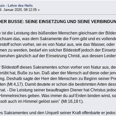
in - Lehre des Heils
. Januar 2020, 08:12:05 »
ER BUSSE: SEINE EINSETZUNG UND SEINE VERBINDU
ist die Leistung des büßenden Menschen gleichsam der Bildesto
leichsam das, was dem Sakramente die Form gibt und es vollende
stoff schon vorher, sei es von Natur aus, wie das Wasser, oder 
 zu werden, bedarf ein solcher Bildestoff jedoch der Einsetz
beruhen gänzlich auf der Einsetzung Christi, aus dessen Leiden
r Bildestoff dieses Sakramentes schon vorher von Natur aus, d
verübt hat, Buße zu tun. Daß aber der Mensch auf diese oder j
ung. Deshalb sagte der Herr den Menschen zu Beginn seiner Pr
ten (Mt 4,17). Damit deutete er schon die bestimmten Arten de
at. - Die Leistung seiner beauftragten Diener hat Christus jedoc
s Himmelreiches geben. Was immer du auf Erden binden wirst, s
 soll auch im Himmel gelöst sein" (Mt 16,18 f.).
s Sakramentes und den Urquell seiner Kraft offenbarte er jedoc