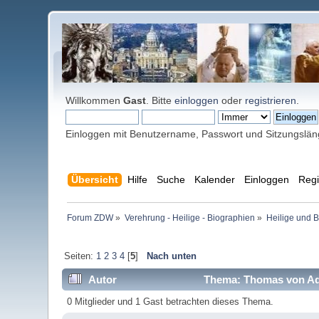
Willkommen
Gast
. Bitte
einloggen
oder
registrieren
.
Einloggen mit Benutzername, Passwort und Sitzungslä
Übersicht
Hilfe
Suche
Kalender
Einloggen
Regi
Forum ZDW
»
Verehrung - Heilige - Biographien
»
Heilige und 
Seiten:
1
2
3
4
[
5
]
Nach unten
Autor
Thema: Thomas von Aqu
0 Mitglieder und 1 Gast betrachten dieses Thema.