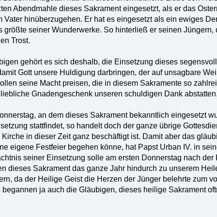
zten Abendmahle dieses Sakrament eingesetzt, als er das Osterm
 Vater hinüberzugehen. Er hat es eingesetzt als ein ewiges Den
das größte seiner Wunderwerke. So hinterließ er seinen Jüngern,
en Trost.
igen gehört es sich deshalb, die Einsetzung dieses segensvol
damit Gott unsere Huldigung darbringen, der auf unsagbare We
wollen seine Macht preisen, die in diesem Sakramente so zahlrei
, liebliche Gnadengeschenk unseren schuldigen Dank abstatten
nerstag, an dem dieses Sakrament bekanntlich eingesetzt wur
setzung stattfindet, so handelt doch der ganze übrige Gottesdie
Kirche in dieser Zeit ganz beschäftigt ist. Damit aber das gläu
e eigene Festfeier begehen könne, hat Papst Urban IV. in sei
htnis seiner Einsetzung solle am ersten Donnerstag nach der P
n dieses Sakrament das ganze Jahr hindurch zu unserem Heile,
iern, da der Heilige Geist die Herzen der Jünger belehrte zum 
begannen ja auch die Gläubigen, dieses heilige Sakrament of