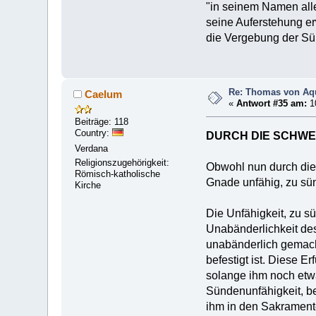
"in seinem Namen alle
seine Auferstehung e
die Vergebung der Sü
Re: Thomas von Aqu
Caelum
«
Antwort #35 am:
10
Beiträge: 118
Country:
DURCH DIE SCHWE
Verdana
Religionszugehörigkeit:
Obwohl nun durch die
Römisch-katholische
Gnade unfähig, zu sün
Kirche
Die Unfähigkeit, zu s
Unabänderlichkeit des
unabänderlich gemacht
befestigt ist. Diese E
solange ihm noch etwa
Sündenunfähigkeit, b
ihm in den Sakrament