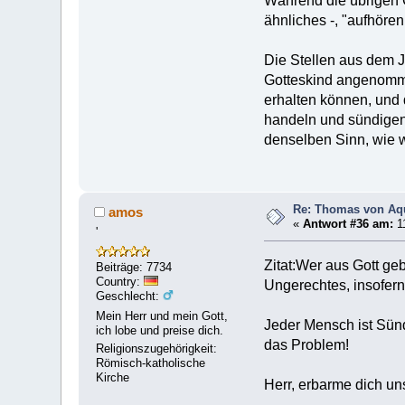
Während die übrigen G
ähnliches -, "aufhöre
Die Stellen aus dem 
Gotteskind angenomme
erhalten können, und 
handeln und sündigen,
denselben Sinn, wie we
Re: Thomas von Aqu
amos
«
Antwort #36 am:
11
'
Zitat:Wer aus Gott geb
Beiträge: 7734
Country:
Ungerechtes, insofern 
Geschlecht:
Mein Herr und mein Gott,
Jeder Mensch ist Sünd
ich lobe und preise dich.
das Problem!
Religionszugehörigkeit:
Römisch-katholische
Kirche
Herr, erbarme dich un