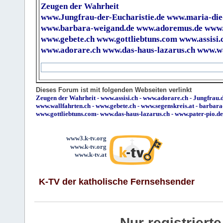
Zeugen der Wahrheit
www.Jungfrau-der-Eucharistie.de
www.maria-die
www.barbara-weigand.de
www.adoremus.de
www.
www.gebete.ch
www.gottliebtuns.com
www.assisi.
www.adorare.ch
www.das-haus-lazarus.ch
www.wa
Dieses Forum ist mit folgenden Webseiten verlinkt
Zeugen der Wahrheit
-
www.assisi.ch
-
www.adorare.ch
-
Jungfrau.d
www.wallfahrten.ch
-
www.gebete.ch
-
www.segenskreis.at
-
barbara
www.gottliebtuns.com
-
www.das-haus-lazarus.ch
-
www.pater-pio.de
www3.k-tv.org
www.k-tv.org
www.k-tv.at
K-TV der katholische Fernsehsender
Nur registrier