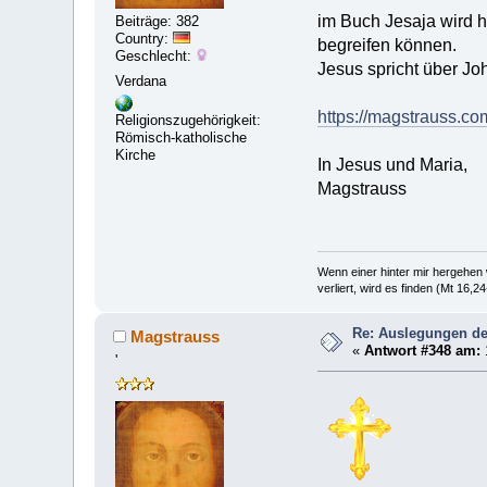
im Buch Jesaja wird h
Beiträge: 382
Country:
begreifen können.
Geschlecht:
Jesus spricht über Jo
Verdana
https://magstrauss.co
Religionszugehörigkeit:
Römisch-katholische
Kirche
In Jesus und Maria,
Magstrauss
Wenn einer hinter mir hergehen w
verliert, wird es finden (Mt 16,24
Re: Auslegungen de
Magstrauss
«
Antwort #348 am:
'