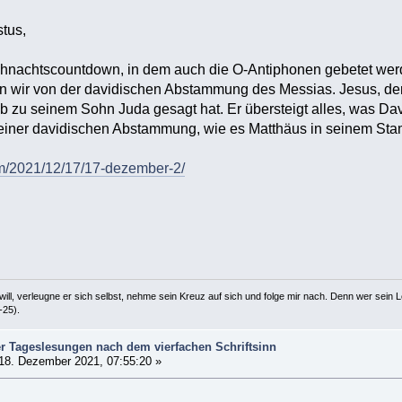
stus,
ihnachtscountdown, in dem auch die O-Antiphonen gebetet wer
 wir von der davidischen Abstammung des Messias. Jesus, der L
 zu seinem Sohn Juda gesagt hat. Er übersteigt alles, was David 
einer davidischen Abstammung, wie es Matthäus in seinem Sta
om/2021/12/17/17-dezember-2/
ill, verleugne er sich selbst, nehme sein Kreuz auf sich und folge mir nach. Denn wer sein Le
-25).
r Tageslesungen nach dem vierfachen Schriftsinn
18. Dezember 2021, 07:55:20 »