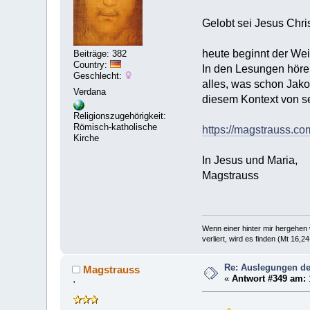
Gelobt sei Jesus Chri
heute beginnt der We
Beiträge: 382
Country:
In den Lesungen hören
Geschlecht:
alles, was schon Jakob
Verdana
diesem Kontext von s
Religionszugehörigkeit:
Römisch-katholische
https://magstrauss.c
Kirche
In Jesus und Maria,
Magstrauss
Wenn einer hinter mir hergehen w
verliert, wird es finden (Mt 16,24
Re: Auslegungen de
Magstrauss
«
Antwort #349 am:
'