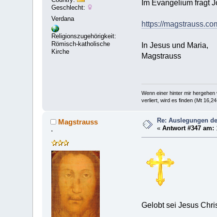
Im Evangelium fragt J
Geschlecht:
Verdana
https://magstrauss.co
Religionszugehörigkeit:
Römisch-katholische
In Jesus und Maria,
Kirche
Magstrauss
Wenn einer hinter mir hergehen w
verliert, wird es finden (Mt 16,24
Re: Auslegungen de
Magstrauss
«
Antwort #347 am:
'
Gelobt sei Jesus Chri