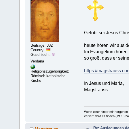
Gelobt sei Jesus Chri
heute hören wir aus 
Beiträge: 382
Country:
Im Evangelium hören w
Geschlecht:
so groß, dass er seine
Verdana
https://magstrauss.c
Religionszugehörigkeit:
Römisch-katholische
Kirche
In Jesus und Maria,
Magstrauss
Wenn einer hinter mir hergehen w
verliert, wird es finden (Mt 16,24
Re: Auslegungen de
Magstrauss