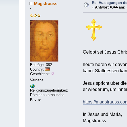
Re: Auslegungen de
Magstrauss
«
Antwort #344 am:
'
Gelobt sei Jesus Chri
heute hören wir davon
Beiträge: 382
Country:
kann. Stattdessen kan
Geschlecht:
Verdana
Jesus spricht über di
er wiederum, um ihnen
Religionszugehörigkeit:
Römisch-katholische
Kirche
https://magstrauss.c
In Jesus und Maria,
Magstrauss