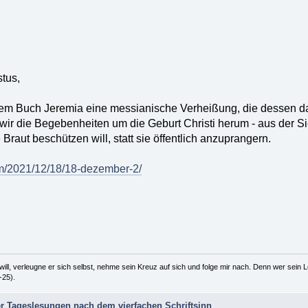
stus,
dem Buch Jeremia eine messianische Verheißung, die dessen d
ir die Begebenheiten um die Geburt Christi herum - aus der Sic
 Braut beschützen will, statt sie öffentlich anzuprangern.
om/2021/12/18/18-dezember-2/
ill, verleugne er sich selbst, nehme sein Kreuz auf sich und folge mir nach. Denn wer sein Le
-25).
r Tageslesungen nach dem vierfachen Schriftsinn