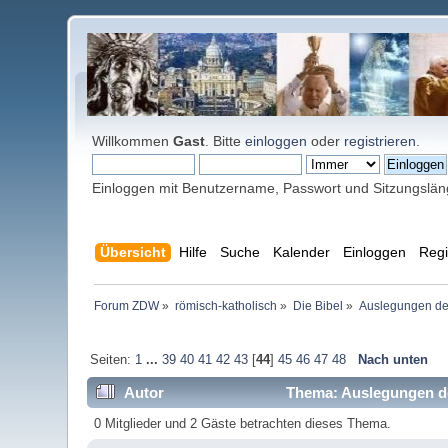
Willkommen
Gast
. Bitte
einloggen
oder
registrieren
.
Einloggen mit Benutzername, Passwort und Sitzungslä
Übersicht
Hilfe
Suche
Kalender
Einloggen
Regi
Forum ZDW
»
römisch-katholisch
»
Die Bibel
»
Auslegungen der
Seiten:
1
...
39
40
41
42
43
[
44
]
45
46
47
48
Nach unten
Autor
Thema: Auslegungen de
0 Mitglieder und 2 Gäste betrachten dieses Thema.