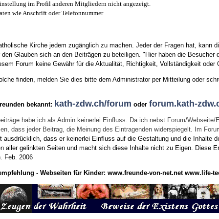
instellung im Profil anderen Mitgliedern nicht angezeigt.
aten wie Anschrift oder Telefonnummer
tholische Kirche jedem zugänglich zu machen. Jeder der Fragen hat, kann di
den Glauben sich an den Beiträgen zu beteiligen. "Hier haben die Besucher d
sem Forum keine Gewähr für die Aktualität, Richtigkeit, Vollständigkeit oder Q
he finden, melden Sie dies bitte dem Administrator per Mitteilung oder schr
kath-zdw.ch/forum
forum.kath-zdw.
Freunden bekannt:
oder
eiträge habe ich als Admin keinerlei Einfluss. Da ich nebst Forum/Webseite/
wissen, dass jeder Beitrag, die Meinung des Eintragenden widerspiegelt. Im Fo
usdrücklich, dass er keinerlei Einfluss auf die Gestaltung und die Inhalte d
en aller gelinkten Seiten und macht sich diese Inhalte nicht zu Eigen.
Diese Er
n.
Feb. 2006
empfehlung - Webseiten für Kinder:
www.freunde-von-net.net
www.life-te