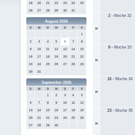
19
20
21
22
23
24
25
26
27
28
29
30
31
2
-
Woche 32
August 2026
»
S
M
D
M
D
F
S
1
2
3
4
5
6
7
8
9
-
Woche 33
9
10
11
12
13
14
15
16
17
18
19
20
21
22
»
23
24
25
26
27
28
29
30
31
16
-
Woche 34
September 2026
S
M
D
M
D
F
S
»
1
2
3
4
5
6
7
8
9
10
11
12
23
-
Woche 35
13
14
15
16
17
18
19
20
21
22
23
24
25
26
»
27
28
29
30