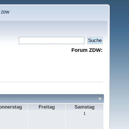
e ZDW
Forum ZDW:
»
onnerstag
Freitag
Samstag
1