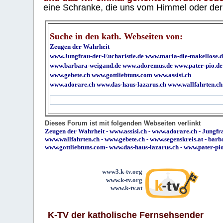
eine Schranke, die uns vom Himmel oder der H
Suche in den kath. Webseiten von:
Zeugen der Wahrheit
www.Jungfrau-der-Eucharistie.de
www.maria-die-makellose.d
www.barbara-weigand.de
www.adoremus.de
www.pater-pio.de
www.gebete.ch
www.gottliebtuns.com
www.assisi.ch
www.adorare.ch
www.das-haus-lazarus.ch
www.wallfahrten.ch
Dieses Forum ist mit folgenden Webseiten verlinkt
Zeugen der Wahrheit
-
www.assisi.ch
-
www.adorare.ch
-
Jungfra
www.wallfahrten.ch
-
www.gebete.ch
-
www.segenskreis.at
-
barb
www.gottliebtuns.com
-
www.das-haus-lazarus.ch
-
www.pater-pi
www3.k-tv.org
www.k-tv.org
www.k-tv.at
K-TV der katholische Fernsehsender