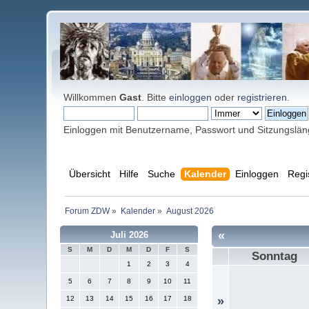
Willkommen
Gast
. Bitte
einloggen
oder
registrieren
.
Einloggen mit Benutzername, Passwort und Sitzungslä
Übersicht
Hilfe
Suche
Kalender
Einloggen
Regi
Forum ZDW
»
Kalender
»
August 2026
«
Juli 2026
S
M
D
M
D
F
S
Sonntag
1
2
3
4
5
6
7
8
9
10
11
12
13
14
15
16
17
18
»