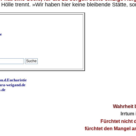
ölle trennt. »Wir haben hier keine bleibende Stätte, so
e
u.d.Eucharistie
ara-weigand.de
o.de
Wahrheit 
Irrtum
Fürchtet nicht 
fürchtet den Mangel 