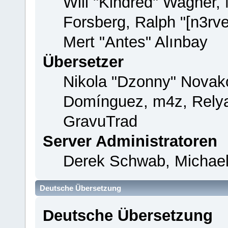
Will "Kindred" Wagner,
Forsberg, Ralph "[n3rv
Mert "Antes" Alınbay
Übersetzer
Nikola "Dzonny" Novako
Domínguez, m4z, Relya
GravuTrad
Server Administratoren
Derek Schwab, Michael
Deutsche Übersetzung
Deutsche Übersetzung