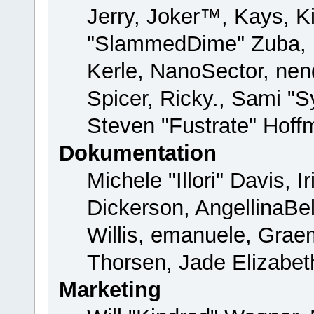
Jerry, Joker™, Kays, Ki
"SlammedDime" Zuba, 
Kerle, NanoSector, nend
Spicer, Ricky., Sami "
Steven "Fustrate" Hoff
Dokumentation
Michele "Illori" Davis, 
Dickerson, AngellinaBel
Willis, emanuele, Gra
Thorsen, Jade Elizabet
Marketing