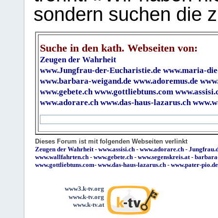
sondern suchen die z
Suche in den kath. Webseiten von:
Zeugen der Wahrheit
www.Jungfrau-der-Eucharistie.de
www.maria-die
www.barbara-weigand.de
www.adoremus.de
www.
www.gebete.ch
www.gottliebtuns.com
www.assisi.
www.adorare.ch
www.das-haus-lazarus.ch
www.wa
Dieses Forum ist mit folgenden Webseiten verlinkt
Zeugen der Wahrheit
-
www.assisi.ch
-
www.adorare.ch
-
Jungfrau.d
www.wallfahrten.ch
-
www.gebete.ch
-
www.segenskreis.at
-
barbara
www.gottliebtuns.com
-
www.das-haus-lazarus.ch
-
www.pater-pio.de
www3.k-tv.org
www.k-tv.org
www.k-tv.at