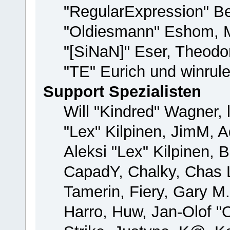
"RegularExpression" B
"Oldiesmann" Eshom, M
"[SiNaN]" Eser, Theodor
"TE" Eurich und winrul
Support Spezialisten
Will "Kindred" Wagner, 
"Lex" Kilpinen, JimM, A
Aleksi "Lex" Kilpinen, 
CapadY, Chalky, Chas 
Tamerin, Fiery, Gary M
Harro, Huw, Jan-Olof "