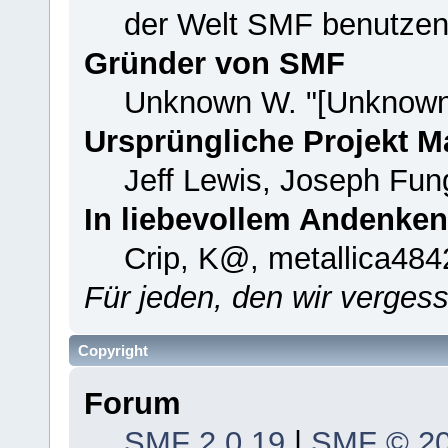
der Welt SMF benutzen
Gründer von SMF
Unknown W. "[Unknown
Ursprüngliche Projekt 
Jeff Lewis, Joseph Fu
In liebevollem Andenken
Crip, K@, metallica484
Für jeden, den wir verge
Copyright
Forum
SMF 2.0.19
|
SMF © 2