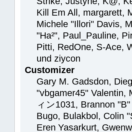
Strike, Justyne, K@, Ke
Kill Em All, margarett,
Michele "Illori" Davis, 
"Ha²", Paul_Pauline, P
Pitti, RedOne, S-Ace,
und ziycon
Customizer
Gary M. Gadsdon, Dieg
"vbgamer45" Valentin, 
ィン1031, Brannon "B" H
Bugo, Bulakbol, Colin 
Eren Yasarkurt, Gwenw