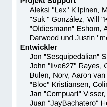
Projekt Support
Aleksi "Lex" Kilpinen, M
"Suki" González, Will 
"Oldiesmann" Eshom, 
Darwood und Justin "me
Entwickler
Jon "Sesquipedalian" St
John "live627" Rayes,
Bulen, Norv, Aaron van
"Bloc" Kristiansen, Co
Jan "Compuart" Visser
Juan "JayBachatero" H