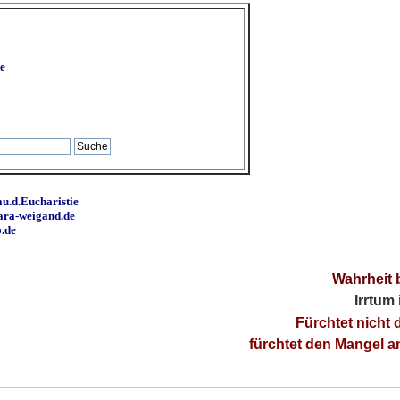
e
u.d.Eucharistie
ara-weigand.de
o.de
Wahrheit 
Irrtum
Fürchtet nicht 
fürchtet den Mangel 