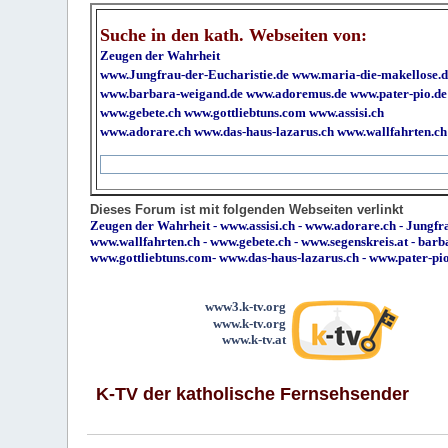
Suche in den kath. Webseiten von:
Zeugen der Wahrheit
www.Jungfrau-der-Eucharistie.de
www.maria-die-makellose.d
www.barbara-weigand.de
www.adoremus.de
www.pater-pio.de
www.gebete.ch
www.gottliebtuns.com
www.assisi.ch
www.adorare.ch
www.das-haus-lazarus.ch
www.wallfahrten.ch
Dieses Forum ist mit folgenden Webseiten verlinkt
Zeugen der Wahrheit
-
www.assisi.ch
-
www.adorare.ch
-
Jungfra
www.wallfahrten.ch
-
www.gebete.ch
-
www.segenskreis.at
-
barb
www.gottliebtuns.com
-
www.das-haus-lazarus.ch
-
www.pater-pi
www3.k-tv.org
www.k-tv.org
www.k-tv.at
K-TV der katholische Fernsehsender