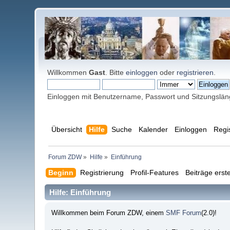
Willkommen
Gast
. Bitte
einloggen
oder
registrieren
.
Einloggen mit Benutzername, Passwort und Sitzungslä
Übersicht
Hilfe
Suche
Kalender
Einloggen
Regi
Forum ZDW
»
Hilfe
»
Einführung
Beginn
Registrierung
Profil-Features
Beiträge erste
Hilfe: Einführung
Willkommen beim Forum ZDW, einem
SMF Forum
(2.0)!