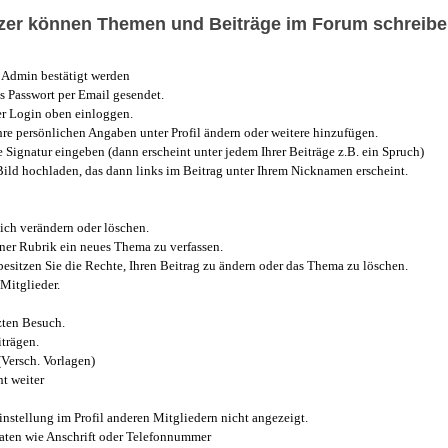
utzer können Themen und Beiträge im Forum schreibe
Admin bestätigt werden
 Passwort per Email gesendet.
r Login oben einloggen.
e persönlichen Angaben unter Profil ändern oder weitere hinzufügen.
e Signatur eingeben (dann erscheint unter jedem Ihrer Beiträge z.B. ein Spruch)
 Bild hochladen, das dann links im Beitrag unter Ihrem Nicknamen erscheint.
ich verändern oder löschen.
iner Rubrik ein neues Thema zu verfassen.
esitzen Sie die Rechte, Ihren Beitrag zu ändern oder das Thema zu löschen.
Mitglieder.
zten Besuch.
trägen.
(Versch. Vorlagen)
t weiter
instellung im Profil anderen Mitgliedern nicht angezeigt.
aten wie Anschrift oder Telefonnummer