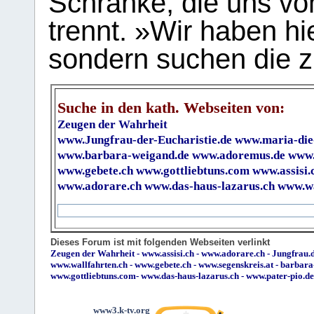
Schranke, die uns vo
trennt. »Wir haben hi
sondern suchen die z
Suche in den kath. Webseiten von:
Zeugen der Wahrheit
www.Jungfrau-der-Eucharistie.de
www.maria-die
www.barbara-weigand.de
www.adoremus.de
www.
www.gebete.ch
www.gottliebtuns.com
www.assisi.
www.adorare.ch
www.das-haus-lazarus.ch
www.wa
Dieses Forum ist mit folgenden Webseiten verlinkt
Zeugen der Wahrheit
-
www.assisi.ch
-
www.adorare.ch
-
Jungfrau.d
www.wallfahrten.ch
-
www.gebete.ch
-
www.segenskreis.at
-
barbara
www.gottliebtuns.com
-
www.das-haus-lazarus.ch
-
www.pater-pio.de
www3.k-tv.org