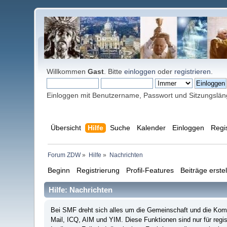
Willkommen
Gast
. Bitte
einloggen
oder
registrieren
.
Einloggen mit Benutzername, Passwort und Sitzungslä
Übersicht
Hilfe
Suche
Kalender
Einloggen
Regi
Forum ZDW
»
Hilfe
»
Nachrichten
Beginn
Registrierung
Profil-Features
Beiträge erste
Hilfe: Nachrichten
Bei SMF dreht sich alles um die Gemeinschaft und die Kommu
Mail, ICQ, AIM und YIM. Diese Funktionen sind nur für regis