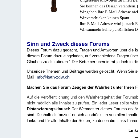
Ungelesene Antworten zu Ihren Bei
Sie können das Design verändern. 
Wir geben Ihre E-Mail-Adresse nich
Wir verschicken keinen Spam
Ihre E-Mail-Adresse wird je nach E
Wir sammeln keine persönlichen D
Sinn und Zweck dieses Forums
Dieses Forum dazu gedacht, Fragen und Antworten über die ka
diesem Forum dazu eingeladen, auf verschiedene Fragen über 
Glauben zu diskutieren." Der Betreiber übernimmt jedoch in die
Unseriöse Themen und Beiträge werden gelöscht. Wenn Sie solc
Mail
info@kath-zdw.ch
Machen Sie das Forum Zeugen der Wahrheit unter Ihren 
Auf die Veröffentlichung und den Wahrheitsgehalt der Forumsb
nicht möglich alle Inhalte zu prüfen. Ein jeder Leser sollte 
Distanzierungsklausel:
Der Webmaster dieses Forums erklärt a
sind. Deshalb distanziert er sich ausdrücklich von allen Inhalt
Links und für alle Inhalte der Seiten, zu denen die Links führe
Link