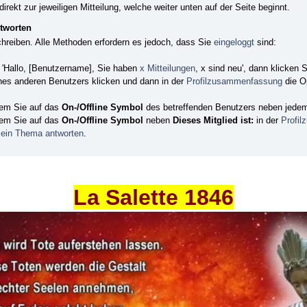
direkt zur jeweiligen Mitteilung, welche weiter unten auf der Seite beginnt.
ntworten
chreiben. Alle Methoden erfordern es jedoch, dass Sie
eingeloggt
sind:
: 'Hallo, [Benutzername], Sie haben
x Mitteilungen
, x sind neu', dann klicken 
nes anderen Benutzers klicken und dann in der
Profilzusammenfassung
die O
ndem Sie auf das
On-/Offline Symbol
des betreffenden Benutzers neben jedem 
ndem Sie auf das
On-/Offline Symbol
neben
Dieses Mitglied ist:
in der
Profi
 ein Thema antworten
.
La Salette 1846