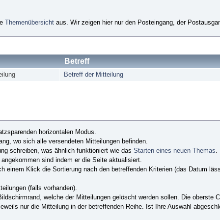
ie
Themenübersicht
aus. Wir zeigen hier nur den Posteingang, der Postausgan
Betreff
eilung
Betreff der Mitteilung
atzsparenden horizontalen Modus.
ng, wo sich alle versendeten Mitteilungen befinden.
ung schreiben, was ähnlich funktioniert wie das
Starten eines neuen Themas
.
 angekommen sind indem er die Seite aktualisiert.
 einem Klick die Sortierung nach den betreffenden Kriterien (das Datum läss
eilungen (falls vorhanden).
ldschirmrand, welche der Mitteilungen gelöscht werden sollen. Die oberste Ch
eils nur die Mitteilung in der betreffenden Reihe. Ist Ihre Auswahl abgesch