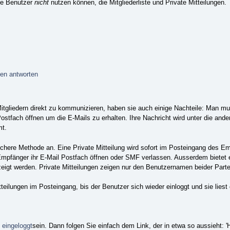
rte Benutzer
nicht
nutzen können, die Mitgliederliste und Private Mitteilungen.
gen antworten
tgliedern direkt zu kommunizieren, haben sie auch einige Nachteile: Man mu
stfach öffnen um die E-Mails zu erhalten. Ihre Nachricht wird unter die and
mt.
sichere Methode an. Eine Private Mitteilung wird sofort im Posteingang des 
änger ihr E-Mail Postfach öffnen oder SMF verlassen. Ausserdem bietet ein
igt werden. Private Mitteilungen zeigen nur den Benutzernamen beider Parte
tteilungen im Posteingang, bis der Benutzer sich wieder einloggt und sie lie
e
eingeloggt
sein. Dann folgen Sie einfach dem Link, der in etwa so aussieht: 