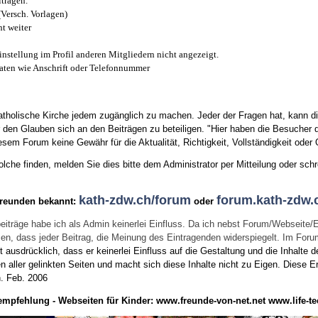
trägen.
(Versch. Vorlagen)
t weiter
instellung im Profil anderen Mitgliedern nicht angezeigt.
aten wie Anschrift oder Telefonnummer
tholische Kirche jedem zugänglich zu machen. Jeder der Fragen hat, kann di
den Glauben sich an den Beiträgen zu beteiligen. "Hier haben die Besucher d
sem Forum keine Gewähr für die Aktualität, Richtigkeit, Vollständigkeit oder Q
he finden, melden Sie dies bitte dem Administrator per Mitteilung oder schr
kath-zdw.ch/forum
forum.kath-zdw.
Freunden bekannt:
oder
eiträge habe ich als Admin keinerlei Einfluss. Da ich nebst Forum/Webseite/
wissen, dass jeder Beitrag, die Meinung des Eintragenden widerspiegelt. Im Fo
usdrücklich, dass er keinerlei Einfluss auf die Gestaltung und die Inhalte d
en aller gelinkten Seiten und macht sich diese Inhalte nicht zu Eigen.
Diese Er
n.
Feb. 2006
empfehlung - Webseiten für Kinder:
www.freunde-von-net.net
www.life-te