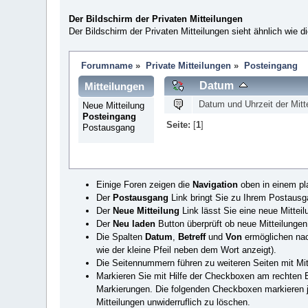
Der Bildschirm der Privaten Mitteilungen
Der Bildschirm der Privaten Mitteilungen sieht ähnlich wie d
Forumname
»
Private Mitteilungen
»
Posteingang
Datum
Mitteilungen
Datum und Uhrzeit der Mitt
Neue Mitteilung
Posteingang
Seite:
[
1
]
Postausgang
Einige Foren zeigen die
Navigation
oben in einem pl
Der
Postausgang
Link bringt Sie zu Ihrem Postausga
Der
Neue Mitteilung
Link lässt Sie eine neue Mitteil
Der
Neu laden
Button überprüft ob neue Mitteilungen
Die Spalten
Datum
,
Betreff
und
Von
ermöglichen nach
wie der kleine Pfeil neben dem Wort anzeigt).
Die Seitennummern führen zu weiteren Seiten mit Mitt
Markieren Sie mit Hilfe der Checkboxen am rechten Bi
Markierungen. Die folgenden Checkboxen markieren jew
Mitteilungen unwiderruflich zu löschen.