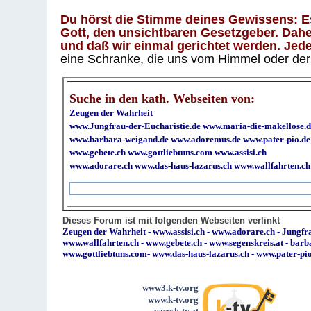
Du hörst die Stimme deines Gewissens: Es 
Gott, den unsichtbaren Gesetzgeber. Daher
und daß wir einmal gerichtet werden. Jeder
eine Schranke, die uns vom Himmel oder der H
Suche in den kath. Webseiten von:
Zeugen der Wahrheit
www.Jungfrau-der-Eucharistie.de
www.maria-die-makellose.d
www.barbara-weigand.de
www.adoremus.de
www.pater-pio.de
www.gebete.ch
www.gottliebtuns.com
www.assisi.ch
www.adorare.ch
www.das-haus-lazarus.ch
www.wallfahrten.ch
Dieses Forum ist mit folgenden Webseiten verlinkt
Zeugen der Wahrheit
-
www.assisi.ch
-
www.adorare.ch
-
Jungfra
www.wallfahrten.ch
-
www.gebete.ch
-
www.segenskreis.at
-
barb
www.gottliebtuns.com
-
www.das-haus-lazarus.ch
-
www.pater-pi
www3.k-tv.org
www.k-tv.org
www.k-tv.at