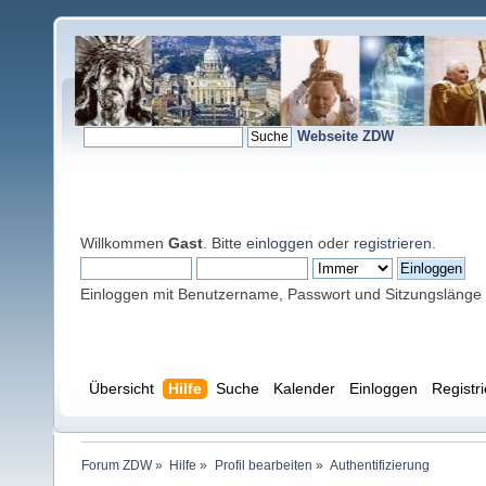
Webseite ZDW
Willkommen
Gast
. Bitte
einloggen
oder
registrieren
.
Einloggen mit Benutzername, Passwort und Sitzungslänge
Übersicht
Hilfe
Suche
Kalender
Einloggen
Registr
Forum ZDW
»
Hilfe
»
Profil bearbeiten
»
Authentifizierung