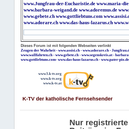
www.Jungfrau-der-Eucharistie.de
www.maria-die
www.barbara-weigand.de
www.adoremus.de
www.
www.gebete.ch
www.gottliebtuns.com
www.assisi.
www.adorare.ch
www.das-haus-lazarus.ch
www.wa
Dieses Forum ist mit folgenden Webseiten verlinkt
Zeugen der Wahrheit
-
www.assisi.ch
-
www.adorare.ch
-
Jungfrau.d
www.wallfahrten.ch
-
www.gebete.ch
-
www.segenskreis.at
-
barbara
www.gottliebtuns.com
-
www.das-haus-lazarus.ch
-
www.pater-pio.de
www3.k-tv.org
www.k-tv.org
www.k-tv.at
K-TV der katholische Fernsehsender
Nur registrier