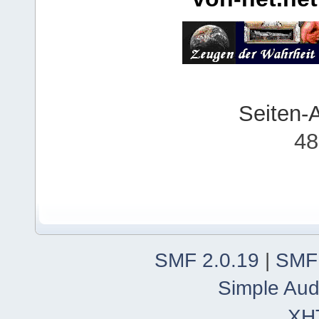
Seiten-
48
SMF 2.0.19
|
SMF
Simple Aud
XH