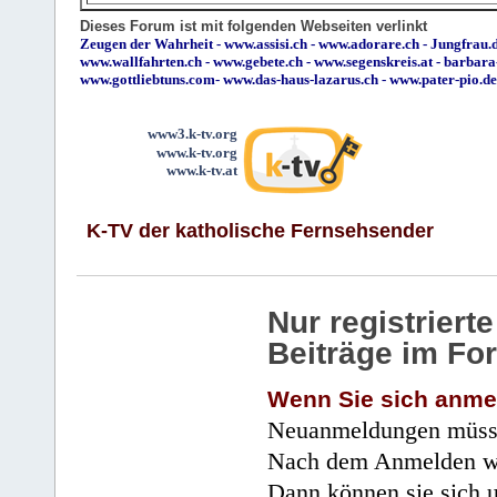
Dieses Forum ist mit folgenden Webseiten verlinkt
Zeugen der Wahrheit
-
www.assisi.ch
-
www.adorare.ch
-
Jungfrau.d
www.wallfahrten.ch
-
www.gebete.ch
-
www.segenskreis.at
-
barbara
www.gottliebtuns.com
-
www.das-haus-lazarus.ch
-
www.pater-pio.de
www3.k-tv.org
www.k-tv.org
www.k-tv.at
K-TV der katholische Fernsehsender
Nur registrier
Beiträge im Fo
Wenn Sie sich anme
Neuanmeldungen müsse
Nach dem Anmelden wir
Dann können sie sich 