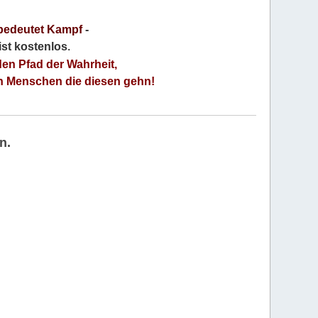
bedeutet Kampf
-
 ist kostenlos
.
den Pfad der Wahrheit,
an Menschen die diesen gehn!
n.