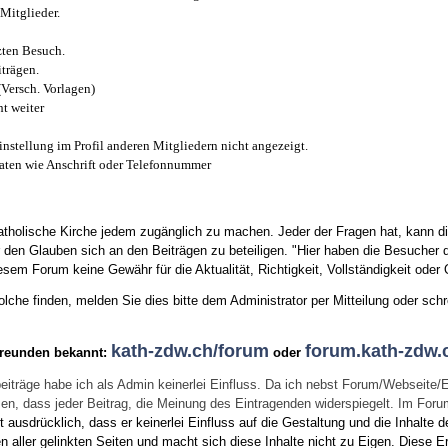
Mitglieder.
zten Besuch.
trägen.
(Versch. Vorlagen)
t weiter
instellung im Profil anderen Mitgliedern nicht angezeigt.
aten wie Anschrift oder Telefonnummer
tholische Kirche jedem zugänglich zu machen. Jeder der Fragen hat, kann di
den Glauben sich an den Beiträgen zu beteiligen. "Hier haben die Besucher d
sem Forum keine Gewähr für die Aktualität, Richtigkeit, Vollständigkeit oder Q
he finden, melden Sie dies bitte dem Administrator per Mitteilung oder schr
kath-zdw.ch/forum
forum.kath-zdw.
Freunden bekannt:
oder
eiträge habe ich als Admin keinerlei Einfluss. Da ich nebst Forum/Webseite/
wissen, dass jeder Beitrag, die Meinung des Eintragenden widerspiegelt. Im Fo
usdrücklich, dass er keinerlei Einfluss auf die Gestaltung und die Inhalte d
en aller gelinkten Seiten und macht sich diese Inhalte nicht zu Eigen.
Diese Er