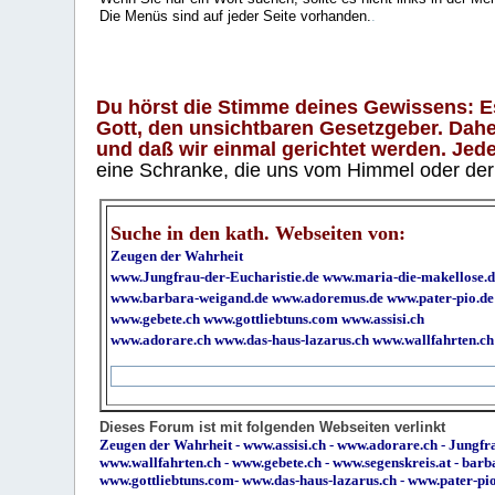
Die Menüs sind auf jeder Seite vorhanden.
.
Du hörst die Stimme deines Gewissens: Es 
Gott, den unsichtbaren Gesetzgeber. Daher
und daß wir einmal gerichtet werden. Jeder
eine Schranke, die uns vom Himmel oder der H
Suche in den kath. Webseiten von:
Zeugen der Wahrheit
www.Jungfrau-der-Eucharistie.de
www.maria-die-makellose.d
www.barbara-weigand.de
www.adoremus.de
www.pater-pio.de
www.gebete.ch
www.gottliebtuns.com
www.assisi.ch
www.adorare.ch
www.das-haus-lazarus.ch
www.wallfahrten.ch
Dieses Forum ist mit folgenden Webseiten verlinkt
Zeugen der Wahrheit
-
www.assisi.ch
-
www.adorare.ch
-
Jungfra
www.wallfahrten.ch
-
www.gebete.ch
-
www.segenskreis.at
-
barb
www.gottliebtuns.com
-
www.das-haus-lazarus.ch
-
www.pater-pi