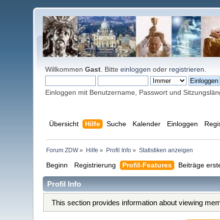
Willkommen
Gast
. Bitte
einloggen
oder
registrieren
.
Einloggen mit Benutzername, Passwort und Sitzungslä
Übersicht
Hilfe
Suche
Kalender
Einloggen
Regi
Forum ZDW
»
Hilfe
»
Profil Info
»
Statistiken anzeigen
Beginn
Registrierung
Profil-Features
Beiträge erst
Profil Info
This section provides information about viewing memb