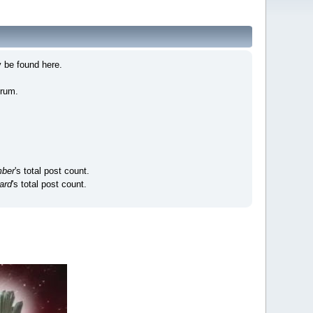
 be found here.
orum.
ber
's total post count.
ard
's total post count.