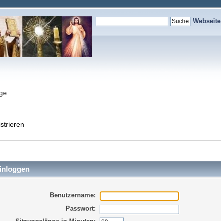
Webseit
nge
strieren
inloggen
Benutzername:
Passwort: