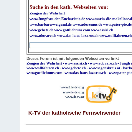
Suche in den kath. Webseiten von:
Zeugen der Wahrheit
www.Jungfrau-der-Eucharistie.de
www.maria-die-makellose.d
www.barbara-weigand.de
www.adoremus.de
www.pater-pio.de
www.gebete.ch
www.gottliebtuns.com
www.assisi.ch
www.adorare.ch
www.das-haus-lazarus.ch
www.wallfahrten.ch
Dieses Forum ist mit folgenden Webseiten verlinkt
Zeugen der Wahrheit
-
www.assisi.ch
-
www.adorare.ch
-
Jungfra
www.wallfahrten.ch
-
www.gebete.ch
-
www.segenskreis.at
-
barb
www.gottliebtuns.com
-
www.das-haus-lazarus.ch
-
www.pater-pi
www3.k-tv.org
www.k-tv.org
www.k-tv.at
K-TV der katholische Fernsehsender