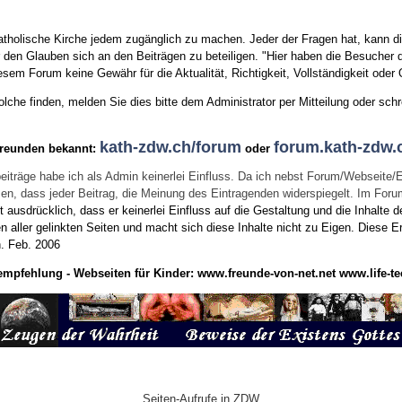
tholische Kirche jedem zugänglich zu machen. Jeder der Fragen hat, kann di
den Glauben sich an den Beiträgen zu beteiligen. "Hier haben die Besucher d
sem Forum keine Gewähr für die Aktualität, Richtigkeit, Vollständigkeit oder Q
he finden, melden Sie dies bitte dem Administrator per Mitteilung oder schr
kath-zdw.ch/forum
forum.kath-zdw.
Freunden bekannt:
oder
eiträge habe ich als Admin keinerlei Einfluss. Da ich nebst Forum/Webseite/
wissen, dass jeder Beitrag, die Meinung des Eintragenden widerspiegelt. Im Fo
usdrücklich, dass er keinerlei Einfluss auf die Gestaltung und die Inhalte d
en aller gelinkten Seiten und macht sich diese Inhalte nicht zu Eigen.
Diese Er
n.
Feb. 2006
empfehlung - Webseiten für Kinder:
www.freunde-von-net.net
www.life-te
Seiten-Aufrufe in ZDW