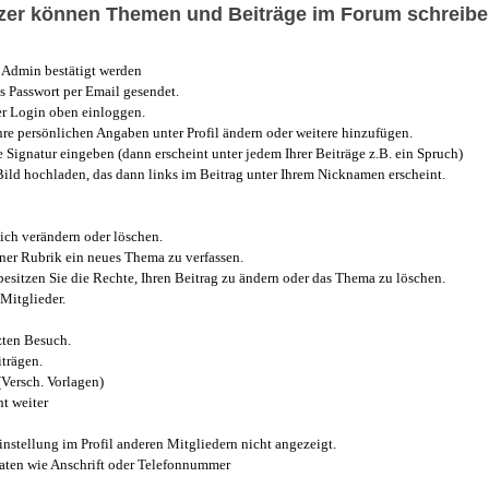
utzer können Themen und Beiträge im Forum schreibe
Admin bestätigt werden
 Passwort per Email gesendet.
r Login oben einloggen.
e persönlichen Angaben unter Profil ändern oder weitere hinzufügen.
e Signatur eingeben (dann erscheint unter jedem Ihrer Beiträge z.B. ein Spruch)
 Bild hochladen, das dann links im Beitrag unter Ihrem Nicknamen erscheint.
ich verändern oder löschen.
iner Rubrik ein neues Thema zu verfassen.
esitzen Sie die Rechte, Ihren Beitrag zu ändern oder das Thema zu löschen.
Mitglieder.
zten Besuch.
trägen.
(Versch. Vorlagen)
t weiter
instellung im Profil anderen Mitgliedern nicht angezeigt.
aten wie Anschrift oder Telefonnummer