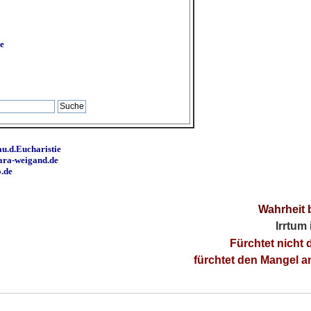
e
u.d.Eucharistie
ara-weigand.de
o.de
Wahrheit 
Irrtum
Fürchtet nicht 
fürchtet den Mangel 