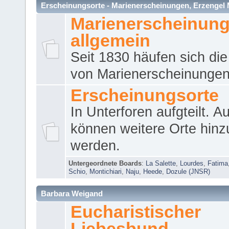
Erscheinungsorte - Marienerscheinungen, Erzengel Micha
Marienerscheinun
allgemein
Seit 1830 häufen sich die
von Marienerscheinungen 
Erscheinungsorte
In Unterforen aufgteilt. 
können weitere Orte hinz
werden.
Untergeordnete Boards
:
La Salette
,
Lourdes
,
Fatima
Schio
,
Montichiari
,
Naju
,
Heede
,
Dozule (JNSR)
Barbara Weigand
Eucharistischer
Liebesbund