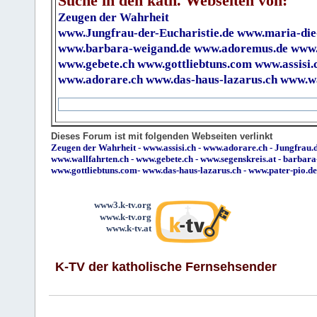
Suche in den kath. Webseiten von:
Zeugen der Wahrheit
www.Jungfrau-der-Eucharistie.de
www.maria-die
www.barbara-weigand.de
www.adoremus.de
www.
www.gebete.ch
www.gottliebtuns.com
www.assisi.
www.adorare.ch
www.das-haus-lazarus.ch
www.wa
Dieses Forum ist mit folgenden Webseiten verlinkt
Zeugen der Wahrheit
-
www.assisi.ch
-
www.adorare.ch
-
Jungfrau.d
www.wallfahrten.ch
-
www.gebete.ch
-
www.segenskreis.at
-
barbara
www.gottliebtuns.com
-
www.das-haus-lazarus.ch
-
www.pater-pio.de
www3.k-tv.org
www.k-tv.org
www.k-tv.at
K-TV der katholische Fernsehsender