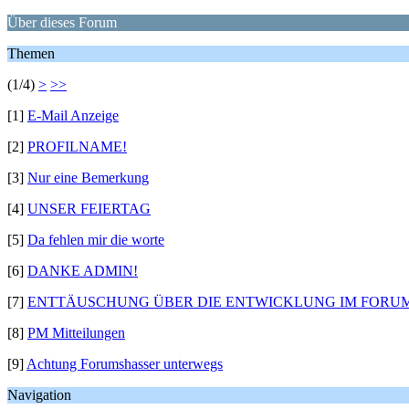
Über dieses Forum
Themen
(1/4)
>
>>
[1]
E-Mail Anzeige
[2]
PROFILNAME!
[3]
Nur eine Bemerkung
[4]
UNSER FEIERTAG
[5]
Da fehlen mir die worte
[6]
DANKE ADMIN!
[7]
ENTTÄUSCHUNG ÜBER DIE ENTWICKLUNG IM FORU
[8]
PM Mitteilungen
[9]
Achtung Forumshasser unterwegs
Navigation