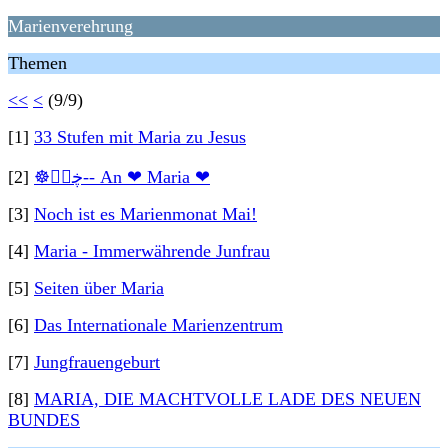
Marienverehrung
Themen
<<
<
(9/9)
[1]
33 Stufen mit Maria zu Jesus
[2]
☸ڿڰۣ-- An ❤ Maria ❤
[3]
Noch ist es Marienmonat Mai!
[4]
Maria - Immerwährende Junfrau
[5]
Seiten über Maria
[6]
Das Internationale Marienzentrum
[7]
Jungfrauengeburt
[8]
MARIA, DIE MACHTVOLLE LADE DES NEUEN
BUNDES