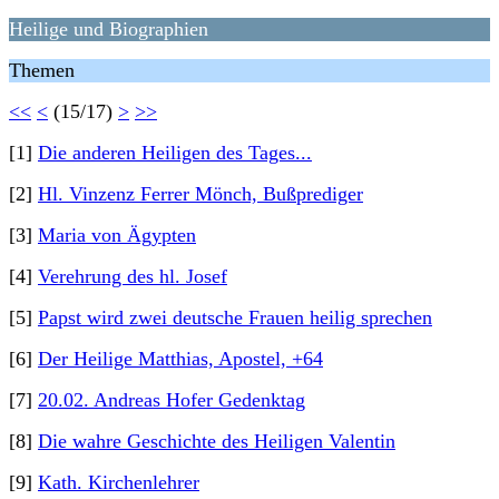
Heilige und Biographien
Themen
<<
<
(15/17)
>
>>
[1]
Die anderen Heiligen des Tages...
[2]
Hl. Vinzenz Ferrer Mönch, Bußprediger
[3]
Maria von Ägypten
[4]
Verehrung des hl. Josef
[5]
Papst wird zwei deutsche Frauen heilig sprechen
[6]
Der Heilige Matthias, Apostel, +64
[7]
20.02. Andreas Hofer Gedenktag
[8]
Die wahre Geschichte des Heiligen Valentin
[9]
Kath. Kirchenlehrer