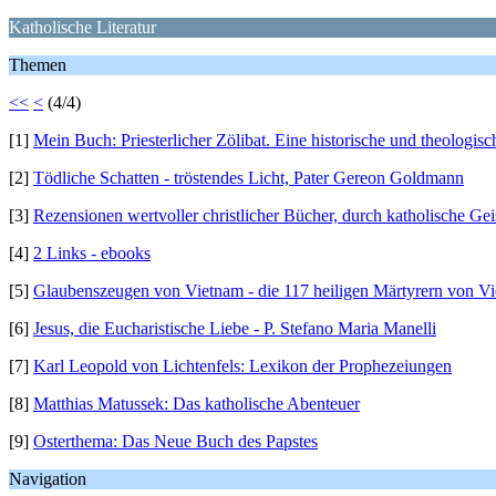
Katholische Literatur
Themen
<<
<
(4/4)
[1]
Mein Buch: Priesterlicher Zölibat. Eine historische und theologi
[2]
Tödliche Schatten - tröstendes Licht, Pater Gereon Goldmann
[3]
Rezensionen wertvoller christlicher Bücher, durch katholische Geis
[4]
2 Links - ebooks
[5]
Glaubenszeugen von Vietnam - die 117 heiligen Märtyrern von V
[6]
Jesus, die Eucharistische Liebe - P. Stefano Maria Manelli
[7]
Karl Leopold von Lichtenfels: Lexikon der Prophezeiungen
[8]
Matthias Matussek: Das katholische Abenteuer
[9]
Osterthema: Das Neue Buch des Papstes
Navigation