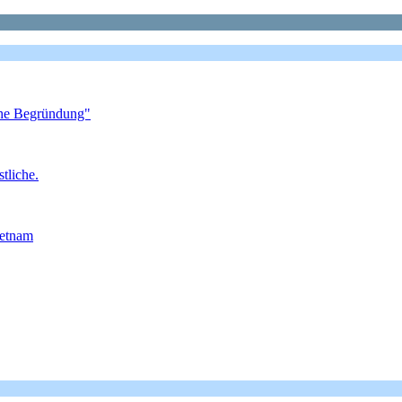
sche Begründung"
tliche.
ietnam