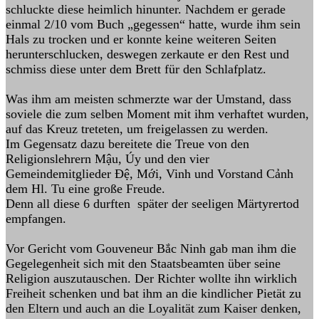
schluckte diese heimlich hinunter. Nachdem er gerade
einmal 2/10 vom Buch „gegessen“ hatte, wurde ihm sein
Hals zu trocken und er konnte keine weiteren Seiten
herunterschlucken, deswegen zerkaute er den Rest und
schmiss diese unter dem Brett für den Schlafplatz.
Was ihm am meisten schmerzte war der Umstand, dass
soviele die zum selben Moment mit ihm verhaftet wurden,
auf das Kreuz treteten, um freigelassen zu werden.
Im Gegensatz dazu bereitete die Treue von den
Religionslehrern Mậu, Úy und den vier
Gemeindemitglieder Đệ, Mới, Vinh und Vorstand Cảnh
dem Hl. Tu eine große Freude.
Denn all diese 6 durften später der seeligen Märtyrertod
empfangen.
Vor Gericht vom Gouveneur Bắc Ninh gab man ihm die
Gegelegenheit sich mit den Staatsbeamten über seine
Religion auszutauschen. Der Richter wollte ihn wirklich
Freiheit schenken und bat ihm an die kindlicher Pietät zu
den Eltern und auch an die Loyalität zum Kaiser denken,