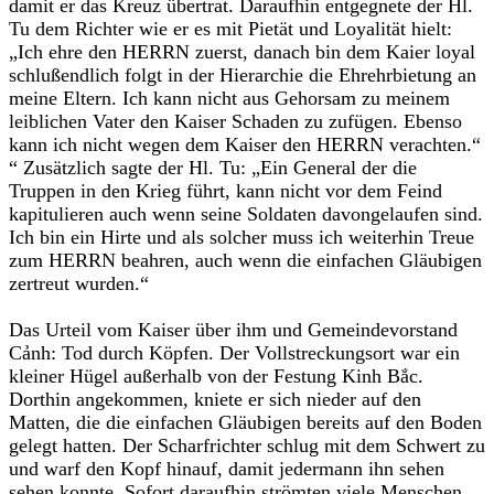
damit er das Kreuz übertrat. Daraufhin entgegnete der Hl.
Tu dem Richter wie er es mit Pietät und Loyalität hielt:
„Ich ehre den HERRN zuerst, danach bin dem Kaier loyal
schlußendlich folgt in der Hierarchie die Ehrehrbietung an
meine Eltern. Ich kann nicht aus Gehorsam zu meinem
leiblichen Vater den Kaiser Schaden zu zufügen. Ebenso
kann ich nicht wegen dem Kaiser den HERRN verachten.“
“ Zusätzlich sagte der Hl. Tu: „Ein General der die
Truppen in den Krieg führt, kann nicht vor dem Feind
kapitulieren auch wenn seine Soldaten davongelaufen sind.
Ich bin ein Hirte und als solcher muss ich weiterhin Treue
zum HERRN beahren, auch wenn die einfachen Gläubigen
zertreut wurden.“
Das Urteil vom Kaiser über ihm und Gemeindevorstand
Cảnh: Tod durch Köpfen. Der Vollstreckungsort war ein
kleiner Hügel außerhalb von der Festung Kinh Bắc.
Dorthin angekommen, kniete er sich nieder auf den
Matten, die die einfachen Gläubigen bereits auf den Boden
gelegt hatten. Der Scharfrichter schlug mit dem Schwert zu
und warf den Kopf hinauf, damit jedermann ihn sehen
sehen konnte. Sofort daraufhin strömten viele Menschen,