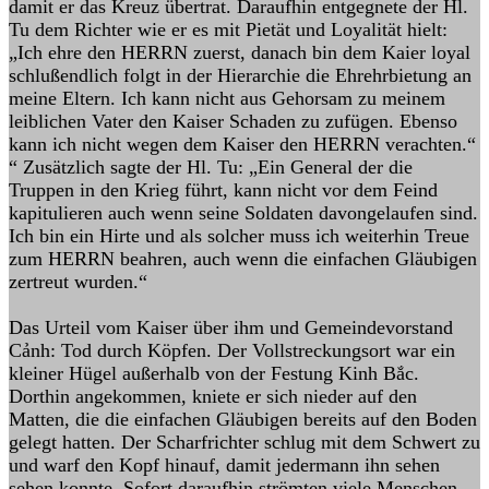
damit er das Kreuz übertrat. Daraufhin entgegnete der Hl.
Tu dem Richter wie er es mit Pietät und Loyalität hielt:
„Ich ehre den HERRN zuerst, danach bin dem Kaier loyal
schlußendlich folgt in der Hierarchie die Ehrehrbietung an
meine Eltern. Ich kann nicht aus Gehorsam zu meinem
leiblichen Vater den Kaiser Schaden zu zufügen. Ebenso
kann ich nicht wegen dem Kaiser den HERRN verachten.“
“ Zusätzlich sagte der Hl. Tu: „Ein General der die
Truppen in den Krieg führt, kann nicht vor dem Feind
kapitulieren auch wenn seine Soldaten davongelaufen sind.
Ich bin ein Hirte und als solcher muss ich weiterhin Treue
zum HERRN beahren, auch wenn die einfachen Gläubigen
zertreut wurden.“
Das Urteil vom Kaiser über ihm und Gemeindevorstand
Cảnh: Tod durch Köpfen. Der Vollstreckungsort war ein
kleiner Hügel außerhalb von der Festung Kinh Bắc.
Dorthin angekommen, kniete er sich nieder auf den
Matten, die die einfachen Gläubigen bereits auf den Boden
gelegt hatten. Der Scharfrichter schlug mit dem Schwert zu
und warf den Kopf hinauf, damit jedermann ihn sehen
sehen konnte. Sofort daraufhin strömten viele Menschen,