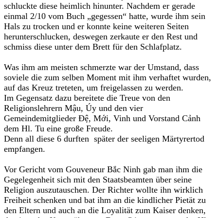
schluckte diese heimlich hinunter. Nachdem er gerade
einmal 2/10 vom Buch „gegessen“ hatte, wurde ihm sein
Hals zu trocken und er konnte keine weiteren Seiten
herunterschlucken, deswegen zerkaute er den Rest und
schmiss diese unter dem Brett für den Schlafplatz.
Was ihm am meisten schmerzte war der Umstand, dass
soviele die zum selben Moment mit ihm verhaftet wurden,
auf das Kreuz treteten, um freigelassen zu werden.
Im Gegensatz dazu bereitete die Treue von den
Religionslehrern Mậu, Úy und den vier
Gemeindemitglieder Đệ, Mới, Vinh und Vorstand Cảnh
dem Hl. Tu eine große Freude.
Denn all diese 6 durften später der seeligen Märtyrertod
empfangen.
Vor Gericht vom Gouveneur Bắc Ninh gab man ihm die
Gegelegenheit sich mit den Staatsbeamten über seine
Religion auszutauschen. Der Richter wollte ihn wirklich
Freiheit schenken und bat ihm an die kindlicher Pietät zu
den Eltern und auch an die Loyalität zum Kaiser denken,