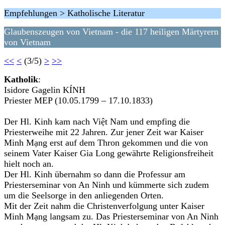
Empfehlungen > Katholische Literatur
Glaubenszeugen von Vietnam - die 117 heiligen Märtyrern
von Vietnam
<<
<
(3/5)
>
>>
Katholik
:
Isidore Gagelin KÍNH
Priester MEP (10.05.1799 – 17.10.1833)
Der Hl. Kinh kam nach Việt Nam und empfing die
Priesterweihe mit 22 Jahren. Zur jener Zeit war Kaiser
Minh Mạng erst auf dem Thron gekommen und die von
seinem Vater Kaiser Gia Long gewährte Religionsfreiheit
hielt noch an.
Der Hl. Kinh übernahm so dann die Professur am
Priesterseminar von An Ninh und kümmerte sich zudem
um die Seelsorge in den anliegenden Orten.
Mit der Zeit nahm die Christenverfolgung unter Kaiser
Minh Mạng langsam zu. Das Priesterseminar von An Ninh