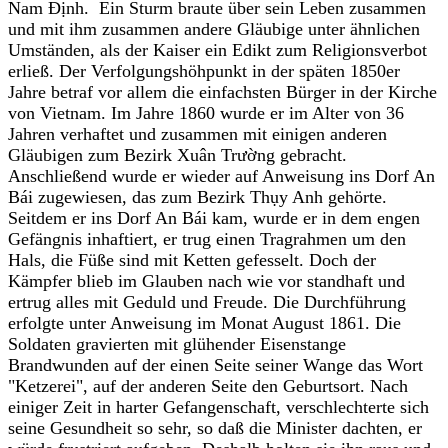
Nam Định. Ein Sturm braute über sein Leben zusammen
und mit ihm zusammen andere Gläubige unter ähnlichen
Umständen, als der Kaiser ein Edikt zum Religionsverbot
erließ. Der Verfolgungshöhpunkt in der späten 1850er
Jahre betraf vor allem die einfachsten Bürger in der Kirche
von Vietnam. Im Jahre 1860 wurde er im Alter von 36
Jahren verhaftet und zusammen mit einigen anderen
Gläubigen zum Bezirk Xuân Trường gebracht.
Anschließend wurde er wieder auf Anweisung ins Dorf An
Bái zugewiesen, das zum Bezirk Thụy Anh gehörte.
Seitdem er ins Dorf An Bái kam, wurde er in dem engen
Gefängnis inhaftiert, er trug einen Tragrahmen um den
Hals, die Füße sind mit Ketten gefesselt. Doch der
Kämpfer blieb im Glauben nach wie vor standhaft und
ertrug alles mit Geduld und Freude. Die Durchführung
erfolgte unter Anweisung im Monat August 1861. Die
Soldaten gravierten mit glühender Eisenstange
Brandwunden auf der einen Seite seiner Wange das Wort
"Ketzerei", auf der anderen Seite den Geburtsort. Nach
einiger Zeit in harter Gefangenschaft, verschlechterte sich
seine Gesundheit so sehr, so daß die Minister dachten, er