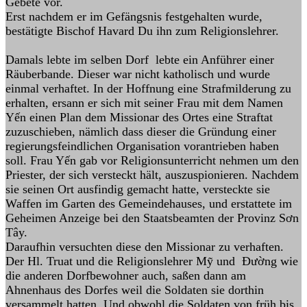
Gebete vor.
Erst nachdem er im Gefängsnis festgehalten wurde,
bestätigte Bischof Havard Du ihn zum Religionslehrer.
Damals lebte im selben Dorf lebte ein Anführer einer
Räuberbande. Dieser war nicht katholisch und wurde
einmal verhaftet. In der Hoffnung eine Strafmilderung zu
erhalten, ersann er sich mit seiner Frau mit dem Namen
Yến einen Plan dem Missionar des Ortes eine Straftat
zuzuschieben, nämlich dass dieser die Gründung einer
regierungsfeindlichen Organisation vorantrieben haben
soll. Frau Yến gab vor Religionsunterricht nehmen um den
Priester, der sich versteckt hält, auszuspionieren. Nachdem
sie seinen Ort ausfindig gemacht hatte, versteckte sie
Waffen im Garten des Gemeindehauses, und erstattete im
Geheimen Anzeige bei den Staatsbeamten der Provinz Sơn
Tây.
Daraufhin versuchten diese den Missionar zu verhaften.
Der Hl. Truat und die Religionslehrer Mỹ und Đường wie
die anderen Dorfbewohner auch, saßen dann am
Ahnenhaus des Dorfes weil die Soldaten sie dorthin
versammelt hatten. Und obwohl die Soldaten von früh bis