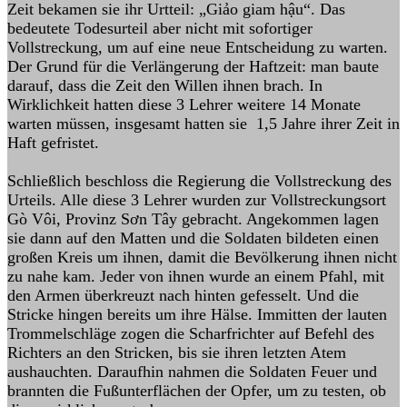
Zeit bekamen sie ihr Urtteil: „Giảo giam hậu“. Das
bedeutete Todesurteil aber nicht mit sofortiger
Vollstreckung, um auf eine neue Entscheidung zu warten.
Der Grund für die Verlängerung der Haftzeit: man baute
darauf, dass die Zeit den Willen ihnen brach. In
Wirklichkeit hatten diese 3 Lehrer weitere 14 Monate
warten müssen, insgesamt hatten sie 1,5 Jahre ihrer Zeit in
Haft gefristet.
Schließlich beschloss die Regierung die Vollstreckung des
Urteils. Alle diese 3 Lehrer wurden zur Vollstreckungsort
Gò Vôi, Provinz Sơn Tây gebracht. Angekommen lagen
sie dann auf den Matten und die Soldaten bildeten einen
großen Kreis um ihnen, damit die Bevölkerung ihnen nicht
zu nahe kam. Jeder von ihnen wurde an einem Pfahl, mit
den Armen überkreuzt nach hinten gefesselt. Und die
Stricke hingen bereits um ihre Hälse. Immitten der lauten
Trommelschläge zogen die Scharfrichter auf Befehl des
Richters an den Stricken, bis sie ihren letzten Atem
aushauchten. Daraufhin nahmen die Soldaten Feuer und
brannten die Fußunterflächen der Opfer, um zu testen, ob