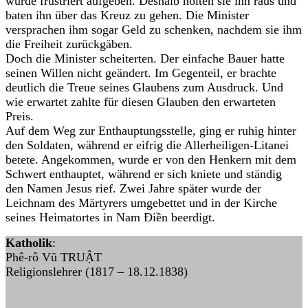
würde frustriert aufgeben. Deshalb holten sie ihn raus und
baten ihn über das Kreuz zu gehen. Die Minister
versprachen ihm sogar Geld zu schenken, nachdem sie ihm
die Freiheit zurückgäben.
Doch die Minister scheiterten. Der einfache Bauer hatte
seinen Willen nicht geändert. Im Gegenteil, er brachte
deutlich die Treue seines Glaubens zum Ausdruck. Und
wie erwartet zahlte für diesen Glauben den erwarteten
Preis.
Auf dem Weg zur Enthauptungsstelle, ging er ruhig hinter
den Soldaten, während er eifrig die Allerheiligen-Litanei
betete. Angekommen, wurde er von den Henkern mit dem
Schwert enthauptet, während er sich kniete und ständig
den Namen Jesus rief. Zwei Jahre später wurde der
Leichnam des Märtyrers umgebettet und in der Kirche
seines Heimatortes in Nam Điền beerdigt.
Katholik
:
Phê-rô Vũ TRUẬT
Religionslehrer (1817 – 18.12.1838)