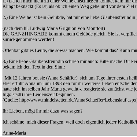
1.) Da ich mich nicht zu einer Weihe entschließen konnte, kam mir di
Klingt beknackt (Es ist, als ob ich einen Weg gehe und vor dem Ziel u
2.) Eine Weihe ist kein Gelübde, hat mir eine liebe Glaubensfreundin
(nach dem hl. Ludwig Maria Grignion von Montfort)
Die GANZHINGABE kommt einem Gelübde gleich. Sie ist verpflichtend
zurückgenommen werden!
Offenbar gibt es Leute, die sowas machen. Wie kommt das? Kann mir s
3.) Eine liebe Glaubensfreundin schrieb mir auch: Bitte mache Dir k
bekam ich den Text in den Sinn:
“Mit 12 Jahren bot sie (Anna Schäffer) sich am Tage ihrer ersten he
Hier erfuhr Anna im Juni 1898 den für ihr weiteres Leben entscheide
hatte sich im selben Jahr Maria geweiht -, reagierte sie zunächst wie
Ingolstadt) ihre Leidenszeit beginnen.
(Quelle: http://www.mindelstetten.de/AnnaSchaeffer/Lebenslauf.aspx
Ihr Lieben, mögt ihr mir dazu was sagen?
Ich schäme mich dieser Fragen, weil doch eigentlich jede/r Katholik/in
Anna-Maria