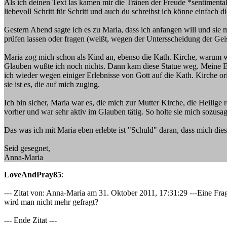
Als ich deinen Text las kamen mir die Tränen der Freude *sentimental
liebevoll Schritt für Schritt und auch du schreibst ich könne einfach
Gestern Abend sagte ich es zu Maria, dass ich anfangen will und sie
prüfen lassen oder fragen (weißt, wegen der Untersscheidung der Geis
Maria zog mich schon als Kind an, ebenso die Kath. Kirche, warum we
Glauben wußte ich noch nichts. Dann kam diese Statue weg. Meine El
ich wieder wegen einiger Erlebnisse von Gott auf die Kath. Kirche or
sie ist es, die auf mich zuging.
Ich bin sicher, Maria war es, die mich zur Mutter Kirche, die Heilige
vorher und war sehr aktiv im Glauben tätig. So holte sie mich sozus
Das was ich mit Maria eben erlebte ist "Schuld" daran, dass mich die
Seid gesegnet,
Anna-Maria
LoveAndPray85
:
--- Zitat von: Anna-Maria am 31. Oktober 2011, 17:31:29 ---Eine Frag
wird man nicht mehr gefragt?
--- Ende Zitat ---