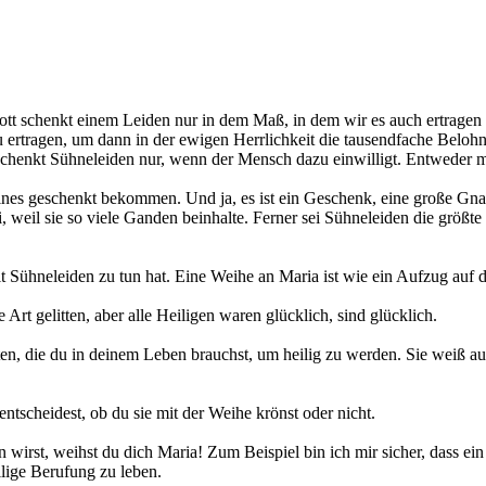
ott schenkt einem Leiden nur in dem Maß, in dem wir es auch ertragen
zu ertragen, um dann in der ewigen Herrlichkeit die tausendfache Beloh
enkt Sühneleiden nur, wenn der Mensch dazu einwilligt. Entweder mach
eines geschenkt bekommen. Und ja, es ist ein Geschenk, eine große Gna
i, weil sie so viele Ganden beinhalte. Ferner sei Sühneleiden die größt
 mit Sühneleiden zu tun hat. Eine Weihe an Maria ist wie ein Aufzug au
 Art gelitten, aber alle Heiligen waren glücklich, sind glücklich.
en, die du in deinem Leben brauchst, um heilig zu werden. Sie weiß auc
entscheidest, ob du sie mit der Weihe krönst oder nicht.
en wirst, weihst du dich Maria! Zum Beispiel bin ich mir sicher, dass 
lige Berufung zu leben.