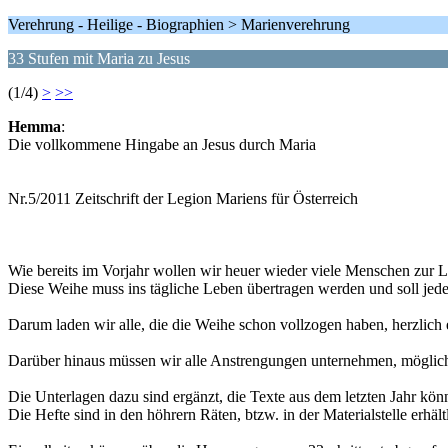
Verehrung - Heilige - Biographien > Marienverehrung
33 Stufen mit Maria zu Jesus
(1/4)
>
>>
Hemma
:
Die vollkommene Hingabe an Jesus durch Maria
Nr.5/2011 Zeitschrift der Legion Mariens für Österreich
Wie bereits im Vorjahr wollen wir heuer wieder viele Menschen zur
Diese Weihe muss ins tägliche Leben übertragen werden und soll jede
Darum laden wir alle, die die Weihe schon vollzogen haben, herzlich e
Darüber hinaus müssen wir alle Anstrengungen unternehmen, möglich
Die Unterlagen dazu sind ergänzt, die Texte aus dem letzten Jahr kö
Die Hefte sind in den höhrern Räten, btzw. in der Materialstelle erhält