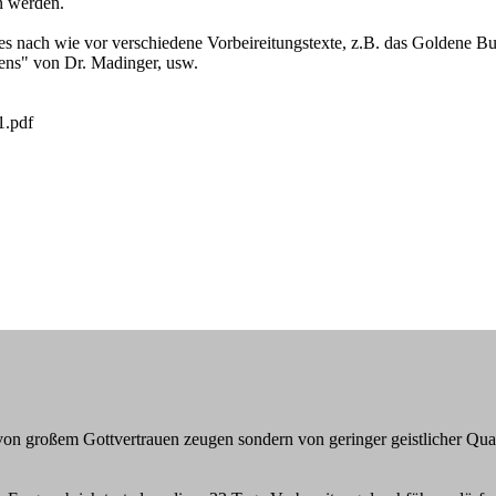
n werden.
 nach wie vor verschiedene Vorbeireitungstexte, z.B. das Goldene Bu
ens" von Dr. Madinger, usw.
1.pdf
t von großem Gottvertrauen zeugen sondern von geringer geistlicher Qu