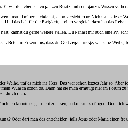
r: Er würde lieber seinen ganzen Besitz und sein ganzes Wissen verliere
er wenn man darüber nachdenkt, dann versteht man: Nichts aus dieser 
n. Und das hält für die Ewigkeit, und im vergleich dazu hat das Lebe
n hast, kannst du gerne weitere stellen. Du kannst mir auch eine PN sch
ch. Bete um Erkenntnis, dass dir Gott zeigen möge, was eine Weihe, b
der Weihe, traf es mich ins Herz. Das war schon letztes Jahr so. Aber i
mein Wunsch schon da. Dann hat sie mich ermutigt hier im Forum zu fr
en durch dich.
 Doch ich konnte es gar nicht zulassen, so konkret zu fragen. Denn ich
gung? Oder darf man das entscheiden, falls Jesus oder Maria einen fra