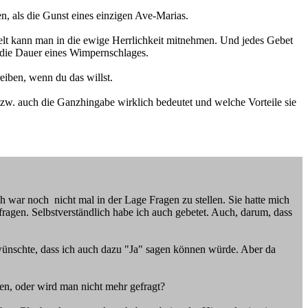
n, als die Gunst eines einzigen Ave-Marias.
Welt kann man in die ewige Herrlichkeit mitnehmen. Und jedes Gebet
n die Dauer eines Wimpernschlages.
reiben, wenn du das willst.
zw. auch die Ganzhingabe wirklich bedeutet und welche Vorteile sie
ch war noch nicht mal in der Lage Fragen zu stellen. Sie hatte mich
agen. Selbstverständlich habe ich auch gebetet. Auch, darum, dass
 wünschte, dass ich auch dazu "Ja" sagen können würde. Aber da
gen, oder wird man nicht mehr gefragt?