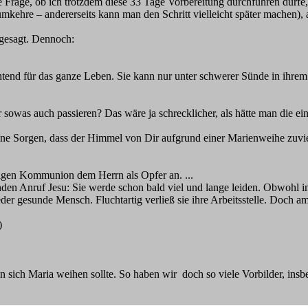
e Frage, ob ich trotzdem diese 33 Tage Vorbereitung durchführen dürfe,
mkehre – andererseits kann man den Schritt vielleicht später machen), a
 gesagt. Dennoch:
 für das ganze Leben. Sie kann nur unter schwerer Sünde in ihrem v
owas auch passieren? Das wäre ja schrecklicher, als hätte man die ei
eine Sorgen, dass der Himmel von Dir aufgrund einer Marienweihe zuvie
iligen Kommunion dem Herrn als Opfer an. ...
nden Anruf Jesu: Sie werde schon bald viel und lange leiden. Obwohl 
 jeder gesunde Mensch. Fluchtartig verließ sie ihre Arbeitsstelle. Doch
)
 sich Maria weihen sollte. So haben wir doch so viele Vorbilder, insbeso