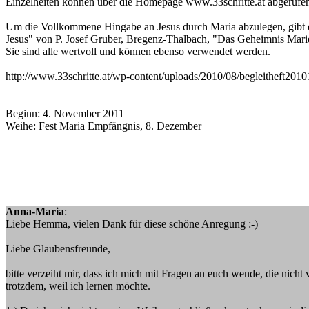
Einzelheiten können über die Homepage www.33schritte.at abgerufe
Um die Vollkommene Hingabe an Jesus durch Maria abzulegen, gibt es
Jesus" von P. Josef Gruber, Bregenz-Thalbach, "Das Geheimnis Mari
Sie sind alle wertvoll und können ebenso verwendet werden.
http://www.33schritte.at/wp-content/uploads/2010/08/begleitheft2010
Beginn: 4. November 2011
Weihe: Fest Maria Empfängnis, 8. Dezember
Anna-Maria
:
Liebe Hemma, vielen Dank für diese schöne Anregung :-)
Liebe Glaubensfreunde,
bitte verzeiht mir, dass ich mich mit Fragen an euch wende, die nich
trotzdem, weil ich lernen möchte.