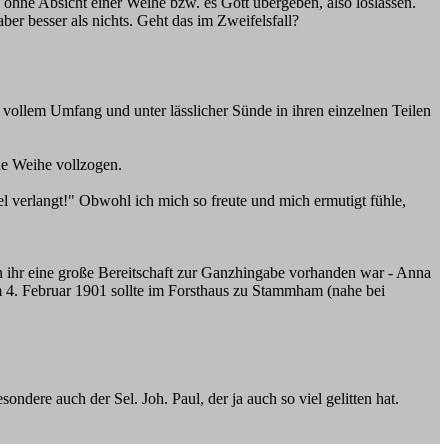
 ohne Absicht einer Weihe bzw. es Gott übergeben, also loslassen.
ber besser als nichts. Geht das im Zweifelsfall?
ollem Umfang und unter lässlicher Sünde in ihren einzelnen Teilen
ne Weihe vollzogen.
l verlangt!" Obwohl ich mich so freute und mich ermutigt fühle,
in ihr eine große Bereitschaft zur Ganzhingabe vorhanden war - Anna
 am 4. Februar 1901 sollte im Forsthaus zu Stammham (nahe bei
ndere auch der Sel. Joh. Paul, der ja auch so viel gelitten hat.