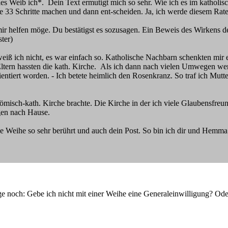
es Weib ich*. Dein Text ermutigt mich so sehr. Wie ich es im katholis
 die 33 Schritte machen und dann ent-scheiden. Ja, ich werde diesem Rate
 mir helfen möge. Du bestätigst es sozusagen. Ein Beweis des Wirkens 
ter)
iß ich nicht, es war einfach so. Katholische Nachbarn schenkten mir ei
tern hassten die kath. Kirche. Als ich dann nach vielen Umwegen wen
ientiert worden. - Ich betete heimlich den Rosenkranz. So traf ich Mutt
 römisch-kath. Kirche brachte. Die Kirche in der ich viele Glaubensfre
agen nach Hause.
se Weihe so sehr berührt und auch dein Post. So bin ich dir und Hemma
e noch: Gebe ich nicht mit einer Weihe eine Generaleinwilligung? Oder 