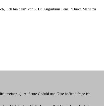
ch, "Ich bin dein" von P. Dr. Augustinus Fenz, "Durch Maria zu
alität meiner :-( Auf eure Geduld und Güte hoffend frage ich