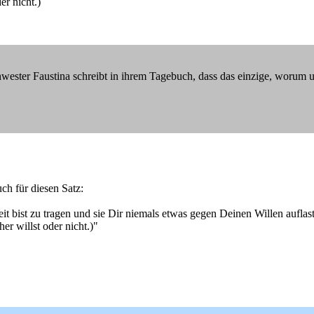
er nicht.)
wester Faustina schreibt in ihrem Tagebuch, dass das einzige, worum un
ch für diesen Satz:
 bist zu tragen und sie Dir niemals etwas gegen Deinen Willen auflas
er willst oder nicht.)"