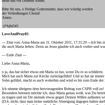
stelle uns vor Deinem Sohne.
Bitte für uns, o Heilige Gottesmutter, dass wir würdig werden
der Verheißungen Christi!
Amen.
()*kjht545
LoveAndPray85
:
--- Zitat von: Anna-Maria am 31. Oktober 2011, 17:31:29 ---Ich bin si
die auch Maria lieben. Denn an Jesus glaubte ich auch vorher und war
--- Ende Zitat ---
Liebe Anna-Maria,
o ja, das hat sicher etwas mit Maria zu tun, wenn Du es so schilderst.
Mich hat auch Maria zur Kirche zurückgeführt! Und so hat sie imme
Sohn geführt, macht es auch weiterhin und wird es bis zum Ende der 
Ich stimme übrigens dem hervorragenden Beitrag von CSPB voll zu!
Besonders betonen möchte ich, dass Maria genau weiß, was Du bereit
zu tragen und sie Dir niemals etwas gegen Deinen Willen auflasten w
(D.h. nicht, dass man keine natürliche Abneigung dagegen haben darf