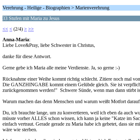
Verehrung - Heilige - Biographien > Marienverehrung
33 Stufen mit Maria zu Jesus
<<
<
(2/4)
>
>>
Anna-Maria
:
Liebe Love&Pray, liebe Schwester in Christus,
danke für diese Antwort.
Gerne gebe ich Maria alle meine Verdienste. Ja, so gerne :-)
Rücknahme einer Weihe kommt richtig schlecht. Zitiere noch mal vo
Die GANZHINGABE kommt einem Gelübde gleich. Sie ist verpflichtend
zurückgenommen werden!" Schwere Sünde, wenn man dann stirbt ist
Warum machen das denn Menschen und warum weißt Motfort darauf hin? 
Du, ich brauchte lange, um zu konvertieren, weil ich eben da auch wu
müsste vorher ALLES schon wissen, ich kann ja keine "Katze im Sac
einfach vertraut. Gerade gerade zu Maria habe ich gebetet, dass sie 
wäre wie sterben.