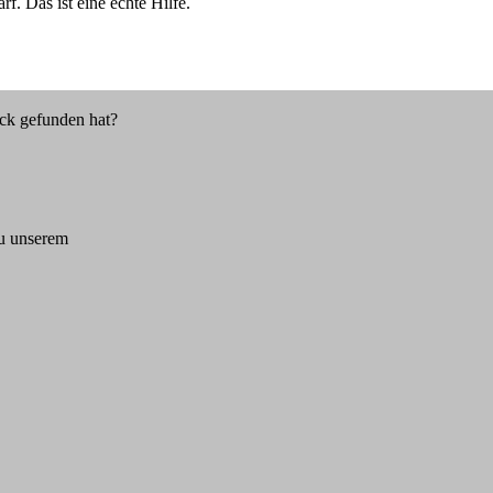
rf. Das ist eine echte Hilfe.
ück gefunden hat?
zu unserem