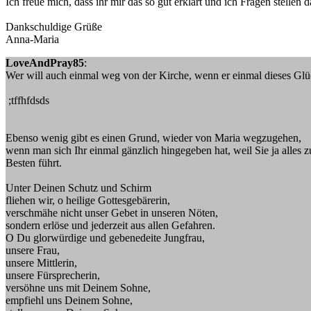
Ich freue mich, dass ihr mir das so gut erklärt und ich Fragen stellen da
Dankschuldige Grüße
Anna-Maria
LoveAndPray85
:
Wer will auch einmal weg von der Kirche, wenn er einmal dieses Gl
;tffhfdsds
Ebenso wenig gibt es einen Grund, wieder von Maria wegzugehen,
wenn man sich Ihr einmal gänzlich hingegeben hat, weil Sie ja alles 
Besten führt.
Unter Deinen Schutz und Schirm
fliehen wir, o heilige Gottesgebärerin,
verschmähe nicht unser Gebet in unseren Nöten,
sondern erlöse und jederzeit aus allen Gefahren.
O Du glorwürdige und gebenedeite Jungfrau,
unsere Frau,
unsere Mittlerin,
unsere Fürsprecherin,
versöhne uns mit Deinem Sohne,
empfiehl uns Deinem Sohne,