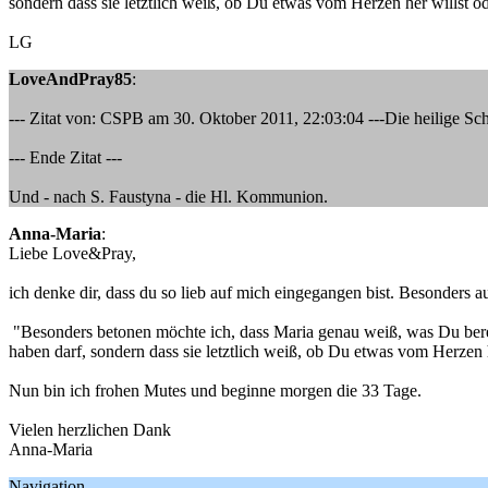
sondern dass sie letztlich weiß, ob Du etwas vom Herzen her willst od
LG
LoveAndPray85
:
--- Zitat von: CSPB am 30. Oktober 2011, 22:03:04 ---Die heilige Sch
--- Ende Zitat ---
Und - nach S. Faustyna - die Hl. Kommunion.
Anna-Maria
:
Liebe Love&Pray,
ich denke dir, dass du so lieb auf mich eingegangen bist. Besonders au
"Besonders betonen möchte ich, dass Maria genau weiß, was Du bereit
haben darf, sondern dass sie letztlich weiß, ob Du etwas vom Herzen h
Nun bin ich frohen Mutes und beginne morgen die 33 Tage.
Vielen herzlichen Dank
Anna-Maria
Navigation