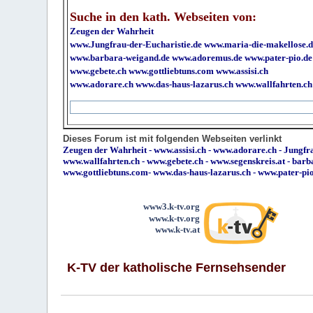
Suche in den kath. Webseiten von:
Zeugen der Wahrheit
www.Jungfrau-der-Eucharistie.de
www.maria-die-makellose.d
www.barbara-weigand.de
www.adoremus.de
www.pater-pio.de
www.gebete.ch
www.gottliebtuns.com
www.assisi.ch
www.adorare.ch
www.das-haus-lazarus.ch
www.wallfahrten.ch
Dieses Forum ist mit folgenden Webseiten verlinkt
Zeugen der Wahrheit
-
www.assisi.ch
-
www.adorare.ch
-
Jungfra
www.wallfahrten.ch
-
www.gebete.ch
-
www.segenskreis.at
-
barb
www.gottliebtuns.com
-
www.das-haus-lazarus.ch
-
www.pater-pi
www3.k-tv.org
www.k-tv.org
www.k-tv.at
K-TV der katholische Fernsehsender