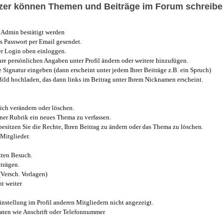
utzer können Themen und Beiträge im Forum schreibe
Admin bestätigt werden
 Passwort per Email gesendet.
r Login oben einloggen.
e persönlichen Angaben unter Profil ändern oder weitere hinzufügen.
e Signatur eingeben (dann erscheint unter jedem Ihrer Beiträge z.B. ein Spruch)
 Bild hochladen, das dann links im Beitrag unter Ihrem Nicknamen erscheint.
ich verändern oder löschen.
iner Rubrik ein neues Thema zu verfassen.
esitzen Sie die Rechte, Ihren Beitrag zu ändern oder das Thema zu löschen.
Mitglieder.
zten Besuch.
trägen.
(Versch. Vorlagen)
t weiter
instellung im Profil anderen Mitgliedern nicht angezeigt.
aten wie Anschrift oder Telefonnummer