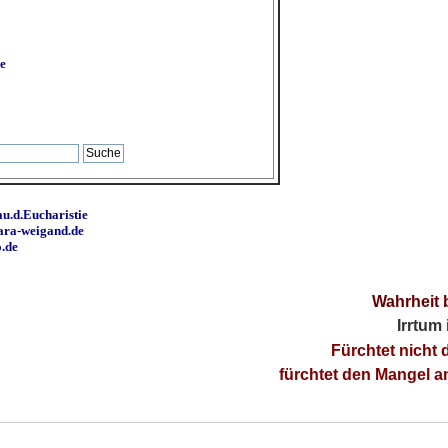
e
u.d.Eucharistie
ara-weigand.de
o.de
Wahrheit 
Irrtum
Fürchtet nicht 
fürchtet den Mangel 