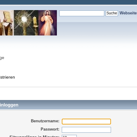
Webseit
nge
strieren
inloggen
Benutzername:
Passwort: