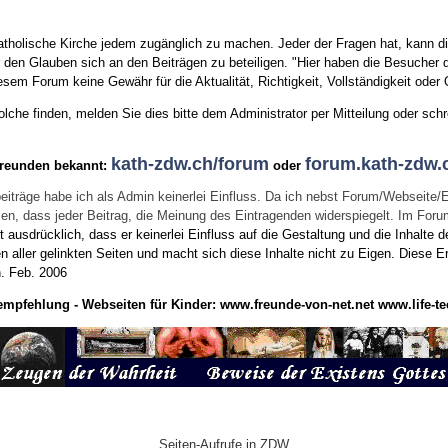
tholische Kirche jedem zugänglich zu machen. Jeder der Fragen hat, kann di
den Glauben sich an den Beiträgen zu beteiligen. "Hier haben die Besucher d
sem Forum keine Gewähr für die Aktualität, Richtigkeit, Vollständigkeit oder Q
he finden, melden Sie dies bitte dem Administrator per Mitteilung oder schr
kath-zdw.ch/forum
forum.kath-zdw.
Freunden bekannt:
oder
eiträge habe ich als Admin keinerlei Einfluss. Da ich nebst Forum/Webseite/
wissen, dass jeder Beitrag, die Meinung des Eintragenden widerspiegelt. Im Fo
usdrücklich, dass er keinerlei Einfluss auf die Gestaltung und die Inhalte d
en aller gelinkten Seiten und macht sich diese Inhalte nicht zu Eigen.
Diese Er
n.
Feb. 2006
empfehlung - Webseiten für Kinder:
www.freunde-von-net.net
www.life-te
Seiten-Aufrufe in ZDW