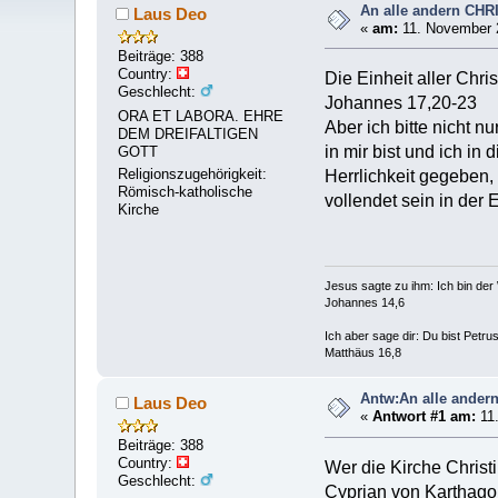
An alle andern CH
Laus Deo
«
am:
11. November 2
Beiträge: 388
Country:
Die Einheit aller Chri
Geschlecht:
Johannes 17,20-23
ORA ET LABORA. EHRE
Aber ich bitte nicht nu
DEM DREIFALTIGEN
in mir bist und ich in
GOTT
Religionszugehörigkeit:
Herrlichkeit gegeben, 
Römisch-katholische
vollendet sein in der
Kirche
Jesus sagte zu ihm: Ich bin de
Johannes 14,6
Ich aber sage dir: Du bist Petr
Matthäus 16,8
Antw:An alle ande
Laus Deo
«
Antwort #1 am:
11.
Beiträge: 388
Country:
Wer die Kirche Christi 
Geschlecht:
Cyprian von Karthago