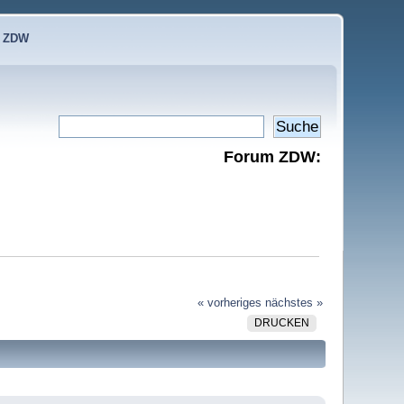
e ZDW
Forum ZDW:
« vorheriges
nächstes »
DRUCKEN