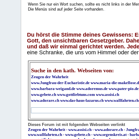
Wenn Sie nur ein Wort suchen, sollte es nicht links in der Me
Die Menüs sind auf jeder Seite vorhanden.
.
Du hörst die Stimme deines Gewissens: Es 
Gott, den unsichtbaren Gesetzgeber. Daher
und daß wir einmal gerichtet werden. Jeder
eine Schranke, die uns vom Himmel oder der H
Suche in den kath. Webseiten von:
Zeugen der Wahrheit
www.Jungfrau-der-Eucharistie.de
www.maria-die-makellose.d
www.barbara-weigand.de
www.adoremus.de
www.pater-pio.de
www.gebete.ch
www.gottliebtuns.com
www.assisi.ch
www.adorare.ch
www.das-haus-lazarus.ch
www.wallfahrten.ch
Dieses Forum ist mit folgenden Webseiten verlinkt
Zeugen der Wahrheit
-
www.assisi.ch
-
www.adorare.ch
-
Jungfra
www.wallfahrten.ch
-
www.gebete.ch
-
www.segenskreis.at
-
barb