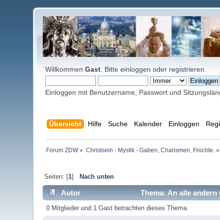
Willkommen
Gast
. Bitte
einloggen
oder
registrieren
.
Einloggen mit Benutzername, Passwort und Sitzungslä
Übersicht
Hilfe
Suche
Kalender
Einloggen
Regi
Forum ZDW
»
Christsein - Mystik - Gaben, Charismen, Früchte.
»
Seiten: [
1
]
Nach unten
Autor
Thema: An alle ander
0 Mitglieder und 1 Gast betrachten dieses Thema.