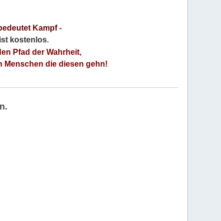
bedeutet Kampf
-
 ist kostenlos
.
den Pfad der Wahrheit,
an Menschen die diesen gehn!
n.