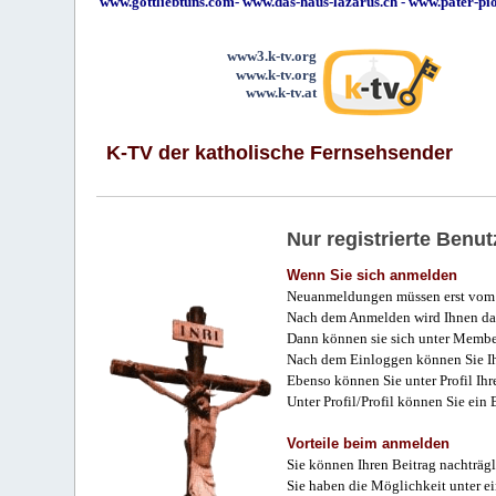
www.gottliebtuns.com
-
www.das-haus-lazarus.ch
-
www.pater-pi
www3.k-tv.org
www.k-tv.org
www.k-tv.at
K-TV der katholische Fernsehsender
Nur registrierte Ben
Wenn Sie sich anmelden
Neuanmeldungen müssen erst vom 
Nach dem Anmelden wird Ihnen das
Dann können sie sich unter Membe
Nach dem Einloggen können Sie Ihr
Ebenso können Sie unter Profil Ihr
Unter Profil/Profil können Sie ein
Vorteile beim anmelden
Sie können Ihren Beitrag nachträgl
Sie haben die Möglichkeit unter e