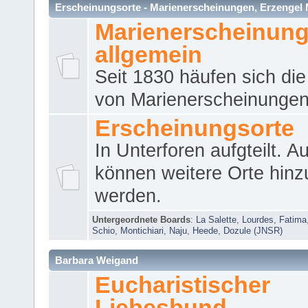
Erscheinungsorte - Marienerscheinungen, Erzengel Micha
Marienerscheinun
allgemein
Seit 1830 häufen sich die
von Marienerscheinungen 
Erscheinungsorte
In Unterforen aufgteilt. 
können weitere Orte hinz
werden.
Untergeordnete Boards
:
La Salette
,
Lourdes
,
Fatima
Schio
,
Montichiari
,
Naju
,
Heede
,
Dozule (JNSR)
Barbara Weigand
Eucharistischer
Liebesbund