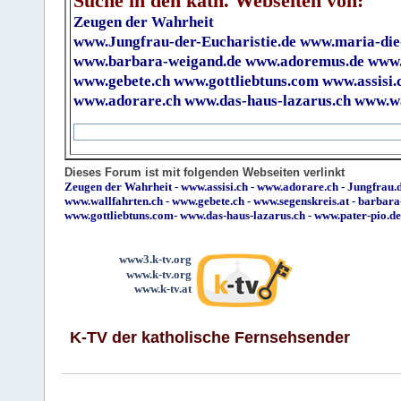
Suche in den kath. Webseiten von:
Zeugen der Wahrheit
www.Jungfrau-der-Eucharistie.de
www.maria-die
www.barbara-weigand.de
www.adoremus.de
www.
www.gebete.ch
www.gottliebtuns.com
www.assisi.
www.adorare.ch
www.das-haus-lazarus.ch
www.wa
Dieses Forum ist mit folgenden Webseiten verlinkt
Zeugen der Wahrheit
-
www.assisi.ch
-
www.adorare.ch
-
Jungfrau.d
www.wallfahrten.ch
-
www.gebete.ch
-
www.segenskreis.at
-
barbara
www.gottliebtuns.com
-
www.das-haus-lazarus.ch
-
www.pater-pio.de
www3.k-tv.org
www.k-tv.org
www.k-tv.at
K-TV der katholische Fernsehsender