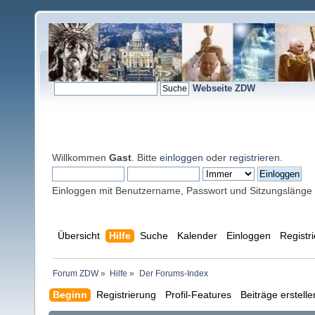
Webseite ZDW
Willkommen
Gast
. Bitte
einloggen
oder
registrieren
.
Einloggen mit Benutzername, Passwort und Sitzungslänge
Übersicht
Hilfe
Suche
Kalender
Einloggen
Registr
Forum ZDW
»
Hilfe
»
Der Forums-Index
Beginn
Registrierung
Profil-Features
Beiträge erstell