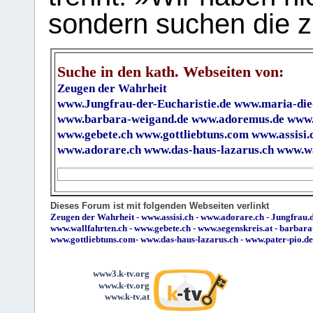
sondern suchen die z
Suche in den kath. Webseiten von:
Zeugen der Wahrheit
www.Jungfrau-der-Eucharistie.de
www.maria-die
www.barbara-weigand.de
www.adoremus.de
www.
www.gebete.ch
www.gottliebtuns.com
www.assisi.
www.adorare.ch
www.das-haus-lazarus.ch
www.wa
Dieses Forum ist mit folgenden Webseiten verlinkt
Zeugen der Wahrheit
-
www.assisi.ch
-
www.adorare.ch
-
Jungfrau.d
www.wallfahrten.ch
-
www.gebete.ch
-
www.segenskreis.at
-
barbara
www.gottliebtuns.com
-
www.das-haus-lazarus.ch
-
www.pater-pio.de
www3.k-tv.org
www.k-tv.org
www.k-tv.at