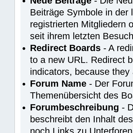
Neue Beiträge
- Die Neu
Beiträge Symbole in der 
registrierten Mitgliedern
seit ihrem letzten Besuc
Redirect Boards
- A redi
to a new URL. Redirect 
indicators, because they 
Forum Name
- Der Foru
Themenübersicht des Bo
Forumbeschreibung
- D
beschreibt den Inhalt de
noch Links zu Unterfore