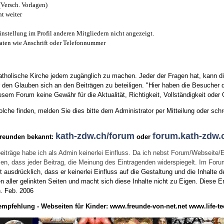
(Versch. Vorlagen)
t weiter
instellung im Profil anderen Mitgliedern nicht angezeigt.
aten wie Anschrift oder Telefonnummer
tholische Kirche jedem zugänglich zu machen. Jeder der Fragen hat, kann di
den Glauben sich an den Beiträgen zu beteiligen. "Hier haben die Besucher d
sem Forum keine Gewähr für die Aktualität, Richtigkeit, Vollständigkeit oder Q
he finden, melden Sie dies bitte dem Administrator per Mitteilung oder schr
kath-zdw.ch/forum
forum.kath-zdw.
Freunden bekannt:
oder
eiträge habe ich als Admin keinerlei Einfluss. Da ich nebst Forum/Webseite/
wissen, dass jeder Beitrag, die Meinung des Eintragenden widerspiegelt. Im Fo
usdrücklich, dass er keinerlei Einfluss auf die Gestaltung und die Inhalte d
en aller gelinkten Seiten und macht sich diese Inhalte nicht zu Eigen.
Diese Er
n.
Feb. 2006
empfehlung - Webseiten für Kinder:
www.freunde-von-net.net
www.life-te