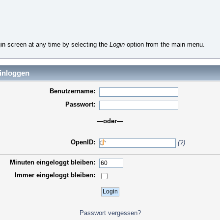
in screen at any time by selecting the
Login
option from the main menu.
inloggen
Benutzername:
Passwort:
—oder—
OpenID:
(?)
Minuten eingeloggt bleiben:
Immer eingeloggt bleiben:
Passwort vergessen?