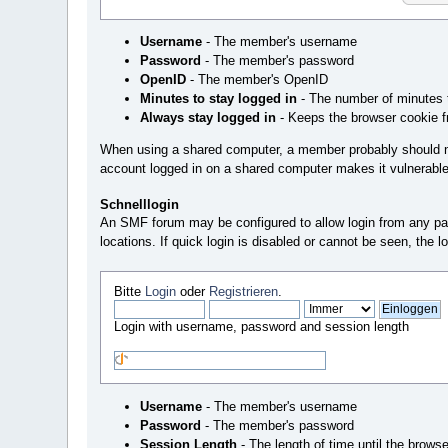
Username
- The member's username
Password
- The member's password
OpenID
- The member's OpenID
Minutes to stay logged in
- The number of minutes t
Always stay logged in
- Keeps the browser cookie f
When using a shared computer, a member probably should no
account logged in on a shared computer makes it vulnerabl
Schnelllogin
An SMF forum may be configured to allow login from any page. 
locations. If quick login is disabled or cannot be seen, the
Bitte
Login
oder
Registrieren
.
Login with username, password and session length
Username
- The member's username
Password
- The member's password
Session Length
- The length of time until the brows