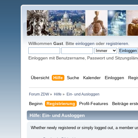
Willkommen
Gast
. Bitte
einloggen
oder
registrieren
.
Einloggen mit Benutzername, Passwort und Sitzungslä
Übersicht
Hilfe
Suche
Kalender
Einloggen
Regi
Forum ZDW
»
Hilfe
»
Ein- und Ausloggen
Beginn
Registrierung
Profil-Features
Beiträge erst
Hilfe: Ein- und Ausloggen
Whether newly registered or simply logged out, a member usu