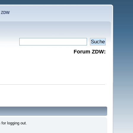
e ZDW
Forum ZDW:
for logging out.