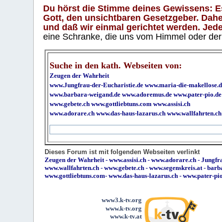
Du hörst die Stimme deines Gewissens: Es 
Gott, den unsichtbaren Gesetzgeber. Daher
und daß wir einmal gerichtet werden. Jeder
eine Schranke, die uns vom Himmel oder der H
Suche in den kath. Webseiten von:
Zeugen der Wahrheit
www.Jungfrau-der-Eucharistie.de
www.maria-die-makellose.d
www.barbara-weigand.de
www.adoremus.de
www.pater-pio.de
www.gebete.ch
www.gottliebtuns.com
www.assisi.ch
www.adorare.ch
www.das-haus-lazarus.ch
www.wallfahrten.ch
Dieses Forum ist mit folgenden Webseiten verlinkt
Zeugen der Wahrheit
-
www.assisi.ch
-
www.adorare.ch
-
Jungfra
www.wallfahrten.ch
-
www.gebete.ch
-
www.segenskreis.at
-
barb
www.gottliebtuns.com
-
www.das-haus-lazarus.ch
-
www.pater-pi
www3.k-tv.org
www.k-tv.org
www.k-tv.at