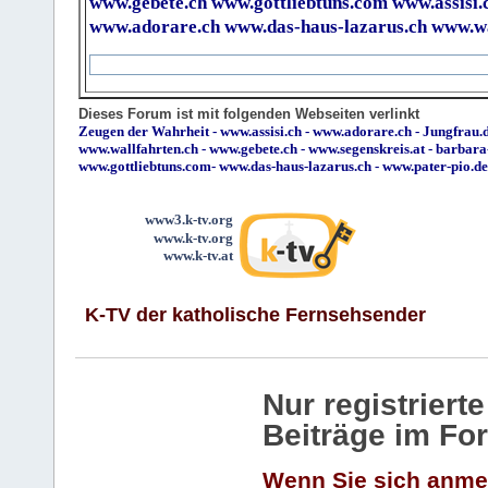
www.gebete.ch
www.gottliebtuns.com
www.assisi.
www.adorare.ch
www.das-haus-lazarus.ch
www.wa
Dieses Forum ist mit folgenden Webseiten verlinkt
Zeugen der Wahrheit
-
www.assisi.ch
-
www.adorare.ch
-
Jungfrau.d
www.wallfahrten.ch
-
www.gebete.ch
-
www.segenskreis.at
-
barbara
www.gottliebtuns.com
-
www.das-haus-lazarus.ch
-
www.pater-pio.de
www3.k-tv.org
www.k-tv.org
www.k-tv.at
K-TV der katholische Fernsehsender
Nur registrier
Beiträge im Fo
Wenn Sie sich anme