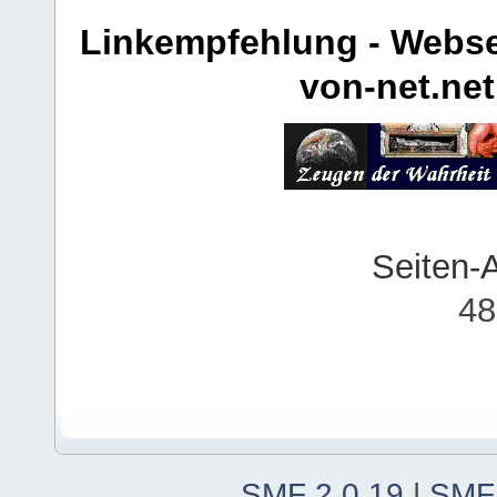
Linkempfehlung - Webse
von-net.net
Seiten-
48
SMF 2.0.19
|
SMF