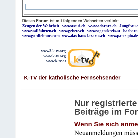
Dieses Forum ist mit folgenden Webseiten verlinkt
Zeugen der Wahrheit
-
www.assisi.ch
-
www.adorare.ch
-
Jungfrau.d
www.wallfahrten.ch
-
www.gebete.ch
-
www.segenskreis.at
-
barbara
www.gottliebtuns.com
-
www.das-haus-lazarus.ch
-
www.pater-pio.de
www3.k-tv.org
www.k-tv.org
www.k-tv.at
K-TV der katholische Fernsehsender
Nur registrier
Beiträge im Fo
Wenn Sie sich anme
Neuanmeldungen müsse