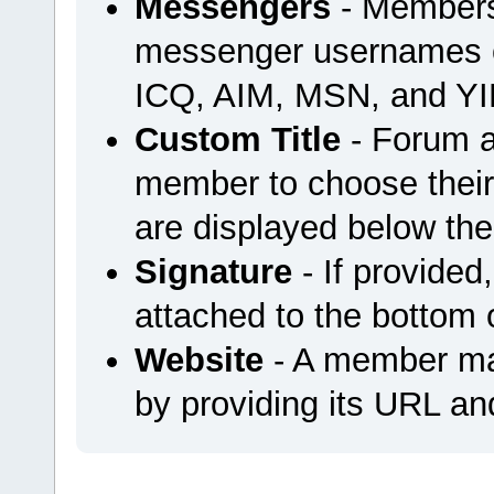
Messengers
- Members 
messenger usernames or
ICQ, AIM, MSN, and YI
Custom Title
- Forum a
member to choose their 
are displayed below th
Signature
- If provided
attached to the bottom o
Website
- A member may
by providing its URL and 