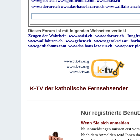
www.gebete.ch
www.gottliebtuns.com
www.assisi.ch
www.adorare.ch
www.das-haus-lazarus.ch
www.wallfahrten.ch
Dieses Forum ist mit folgenden Webseiten verlinkt
Zeugen der Wahrheit
-
www.assisi.ch
-
www.adorare.ch
-
Jungfra
www.wallfahrten.ch
-
www.gebete.ch
-
www.segenskreis.at
-
barb
www.gottliebtuns.com
-
www.das-haus-lazarus.ch
-
www.pater-pi
www3.k-tv.org
www.k-tv.org
www.k-tv.at
K-TV der katholische Fernsehsender
Nur registrierte Ben
Wenn Sie sich anmelden
Neuanmeldungen müssen erst vom 
Nach dem Anmelden wird Ihnen das