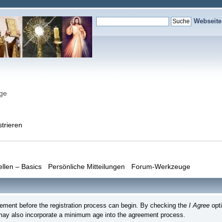
Webseit
nge
strieren
ellen – Basics
Persönliche Mitteilungen
Forum-Werkzeuge
reement before the registration process can begin. By checking the
I Agree
opti
may also incorporate a minimum age into the agreement process.