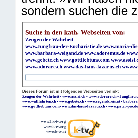
sondern suchen die z
Suche in den kath. Webseiten von:
Zeugen der Wahrheit
www.Jungfrau-der-Eucharistie.de
www.maria-die
www.barbara-weigand.de
www.adoremus.de
www.
www.gebete.ch
www.gottliebtuns.com
www.assisi.
www.adorare.ch
www.das-haus-lazarus.ch
www.wa
Dieses Forum ist mit folgenden Webseiten verlinkt
Zeugen der Wahrheit
-
www.assisi.ch
-
www.adorare.ch
-
Jungfrau.d
www.wallfahrten.ch
-
www.gebete.ch
-
www.segenskreis.at
-
barbara
www.gottliebtuns.com
-
www.das-haus-lazarus.ch
-
www.pater-pio.de
www3.k-tv.org
www.k-tv.org
www.k-tv.at