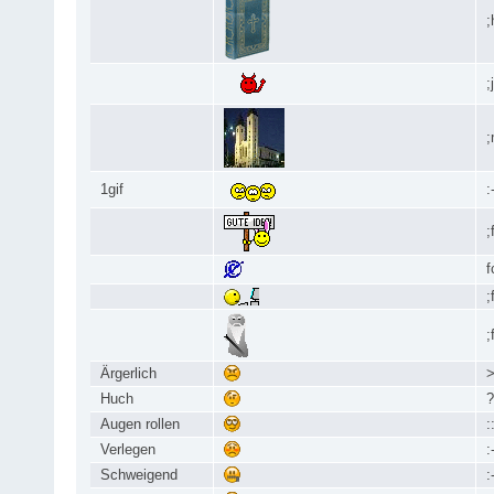
;
;
;
1gif
:
;
f
;
;
Ärgerlich
>
Huch
?
Augen rollen
:
Verlegen
:
Schweigend
: