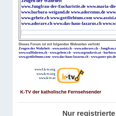
Zeugen der Wahrheit
www.Jungfrau-der-Eucharistie.de
www.maria-die
www.barbara-weigand.de
www.adoremus.de
www.
www.gebete.ch
www.gottliebtuns.com
www.assisi.
www.adorare.ch
www.das-haus-lazarus.ch
www.wa
Dieses Forum ist mit folgenden Webseiten verlinkt
Zeugen der Wahrheit
-
www.assisi.ch
-
www.adorare.ch
-
Jungfrau.d
www.wallfahrten.ch
-
www.gebete.ch
-
www.segenskreis.at
-
barbara
www.gottliebtuns.com
-
www.das-haus-lazarus.ch
-
www.pater-pio.de
www3.k-tv.org
www.k-tv.org
www.k-tv.at
K-TV der katholische Fernsehsender
Nur registrier