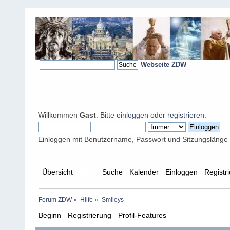
Webseite ZDW
Willkommen
Gast
. Bitte
einloggen
oder
registrieren
.
Einloggen mit Benutzername, Passwort und Sitzungslänge
Übersicht
Hilfe
Suche
Kalender
Einloggen
Registr
Forum ZDW
»
Hilfe
»
Smileys
Beginn
Registrierung
Profil-Features
Beiträge erstell