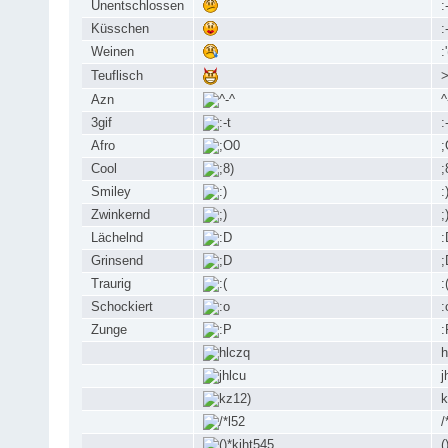
Unentschlossen
:
Küsschen
:
Weinen
:'
Teuflisch
>
Azn
^
3gif
:
Afro
;
Cool
;
Smiley
:
Zwinkernd
;
Lächelnd
:
Grinsend
;
Traurig
:
Schockiert
:
Zunge
:
h
j
k
/
(