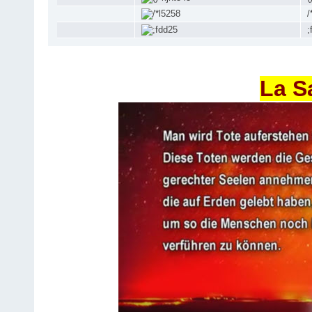
/
;
La S